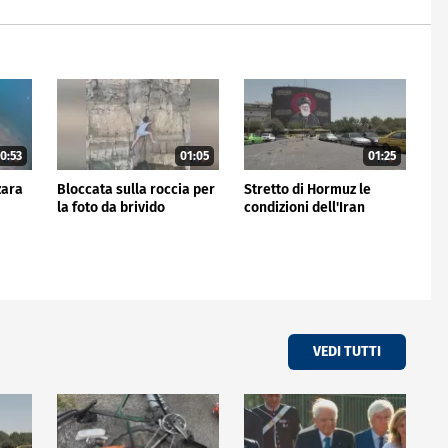
0:53
01:05
01:25
zara
Bloccata sulla roccia per
Stretto di Hormuz le
la foto da brivido
condizioni dell'Iran
VEDI TUTTI