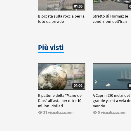
01:05
0
Bloccata sulla roccia per la
Stretto di Hormuz le
foto da brivido
condizioni dell'Iran
Più visti
01:09
0
Il pallone della "Mano de
A Capri i 220 metri del
Dios" all'asta per oltre 10
grande yacht a vela de
milioni dollari
mondo
21 visualizzazioni
5 visualizzazioni