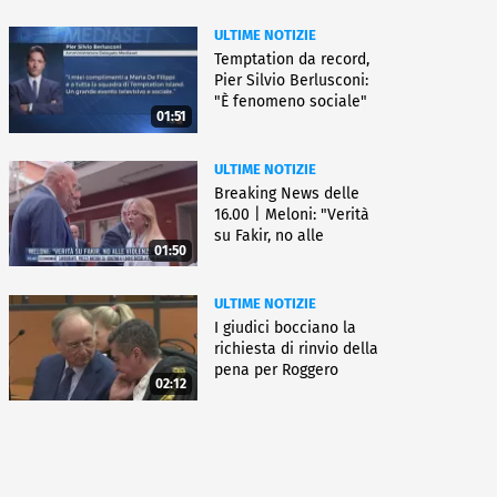
ULTIME NOTIZIE
Temptation da record,
Pier Silvio Berlusconi:
"È fenomeno sociale"
01:51
ULTIME NOTIZIE
Breaking News delle
16.00 | Meloni: "Verità
su Fakir, no alle
01:50
violenze"
ULTIME NOTIZIE
I giudici bocciano la
richiesta di rinvio della
pena per Roggero
02:12