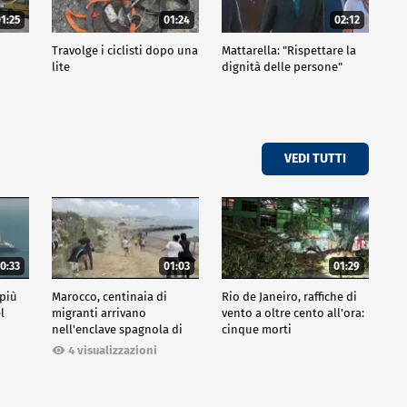
1:25
01:24
02:12
Travolge i ciclisti dopo una
Mattarella: "Rispettare la
lite
dignità delle persone"
VEDI TUTTI
0:33
01:03
01:29
 più
Marocco, centinaia di
Rio de Janeiro, raffiche di
l
migranti arrivano
vento a oltre cento all'ora:
nell'enclave spagnola di
cinque morti
Ceuta
4 visualizzazioni