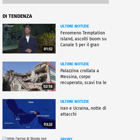
DI TENDENZA
ULTIME NOTIZIE
Fenomeno Temptation
Island, ascolti boom su
Canale 5 per il gran
01:52
finale
ULTIME NOTIZIE
Palazzina crollata a
Messina, corpo
recuperato, scavi tra le
02:18
macerie
ULTIME NOTIZIE
Iran e Ucraina, notte di
attacchi
03:32
SPORT