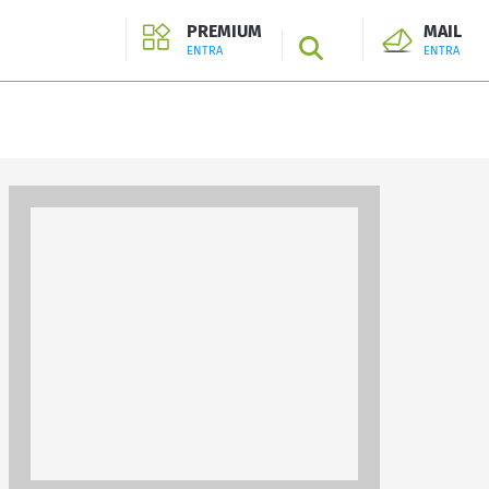
PREMIUM
MAIL
SEARCH
ENTRA
ENTRA
ENTRA