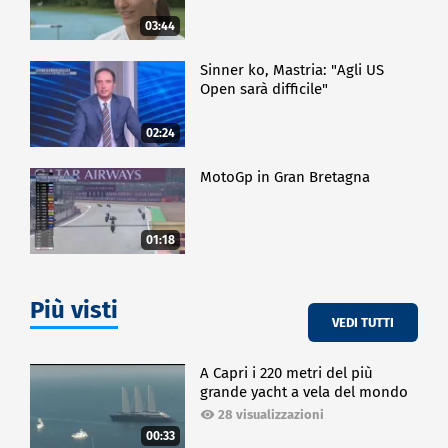
03:44
Sinner ko, Mastria: "Agli US
Open sarà difficile"
02:24
MotoGp in Gran Bretagna
01:18
Più visti
VEDI TUTTI
A Capri i 220 metri del più
grande yacht a vela del mondo
28 visualizzazioni
00:33