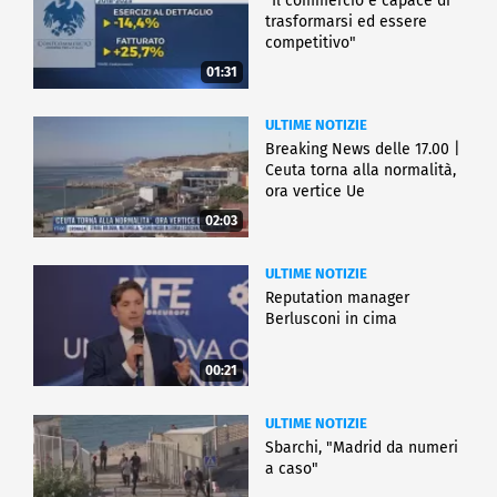
"Il commercio è capace di
trasformarsi ed essere
competitivo"
01:31
ULTIME NOTIZIE
Breaking News delle 17.00 |
Ceuta torna alla normalità,
ora vertice Ue
02:03
ULTIME NOTIZIE
Reputation manager
Berlusconi in cima
00:21
ULTIME NOTIZIE
Sbarchi, "Madrid da numeri
a caso"