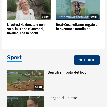
01:36
00:11
L'ipotesi Nazionale e non
Real-Cucurella: un regalo di
solo: la Diana Bianchedi,
benvenuto "mondiale"
medico, che in pochi
conoscono…
Sport
VEDI TUTTI
Berruti simbolo del boom
01:28
Il sogno di Celeste