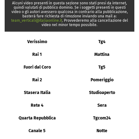
Alcuni video presenti in questa sezione sono stati presi da internet,
quindi valutati di pubblico dominio. Se i soggetti presenti in questi
video o gli autori avessero qualcosa in contrario alla pubblicazione,
basterà fare richiesta di rimozione inviando una mail a:
team_verticali@italiaonline.it
. Provvederemo alla cancellazione del
video nel minor tempo possibile.
Verissimo
Tg4
Rai 1
Mattina
Fuori dal Coro
Tg5
Rai 2
Pomeriggio
Stasera Italia
Studioaperto
Rete 4
Sera
Quarta Repubblica
Tgcom24
Canale 5
Notte