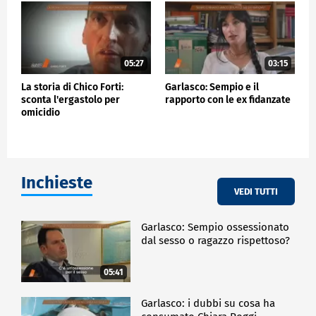
05:27
03:15
La storia di Chico Forti:
Garlasco: Sempio e il
sconta l'ergastolo per
rapporto con le ex fidanzate
omicidio
Inchieste
VEDI TUTTI
Garlasco: Sempio ossessionato
dal sesso o ragazzo rispettoso?
05:41
Garlasco: i dubbi su cosa ha