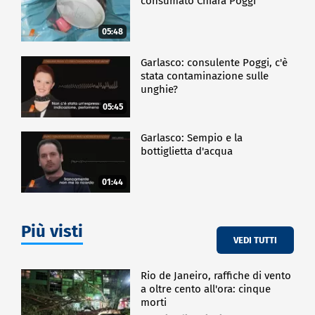
consumato Chiara Poggi
05:48
Garlasco: consulente Poggi, c'è
stata contaminazione sulle
unghie?
05:45
Garlasco: Sempio e la
bottiglietta d'acqua
01:44
Più visti
VEDI TUTTI
Rio de Janeiro, raffiche di vento
a oltre cento all'ora: cinque
morti