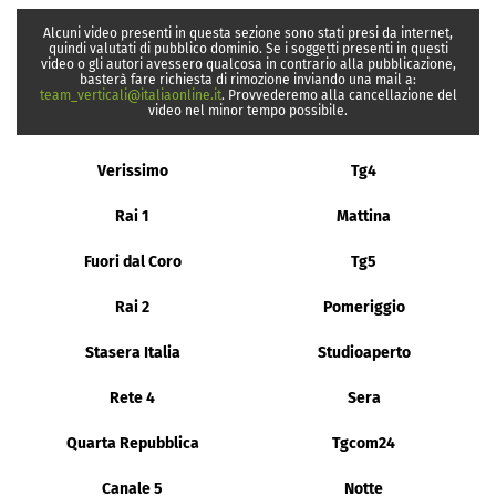
Alcuni video presenti in questa sezione sono stati presi da internet,
quindi valutati di pubblico dominio. Se i soggetti presenti in questi
video o gli autori avessero qualcosa in contrario alla pubblicazione,
basterà fare richiesta di rimozione inviando una mail a:
team_verticali@italiaonline.it
. Provvederemo alla cancellazione del
video nel minor tempo possibile.
Verissimo
Tg4
Rai 1
Mattina
Fuori dal Coro
Tg5
Rai 2
Pomeriggio
Stasera Italia
Studioaperto
Rete 4
Sera
Quarta Repubblica
Tgcom24
Canale 5
Notte