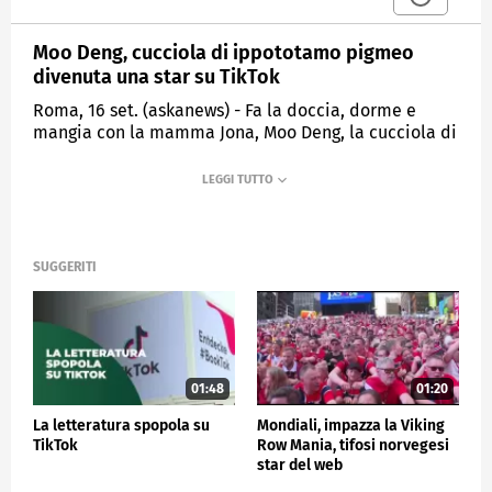
Moo Deng, cucciola di ippototamo pigmeo
divenuta una star su TikTok
Roma, 16 set. (askanews) - Fa la doccia, dorme e
mangia con la mamma Jona, Moo Deng, la cucciola di
ippopotamo pigmeo divenuta una star su TikTok. I
video dell'esemplare di due mesi, grande quanto un
pouf, sono divenuti virali questa settimana dopo che
i suoi custodi hanno pubblicato una serie di
immagini su TikTok e Instagram dal suo recinto allo
zoo Chon Buri, in Thailandia. Tantissimi i visitatori in
SUGGERITI
fila venuti a fotografarla o a girare un video della
nuova attrazione.
ESTERI
01:48
01:20
La letteratura spopola su
Mondiali, impazza la Viking
TikTok
Row Mania, tifosi norvegesi
star del web