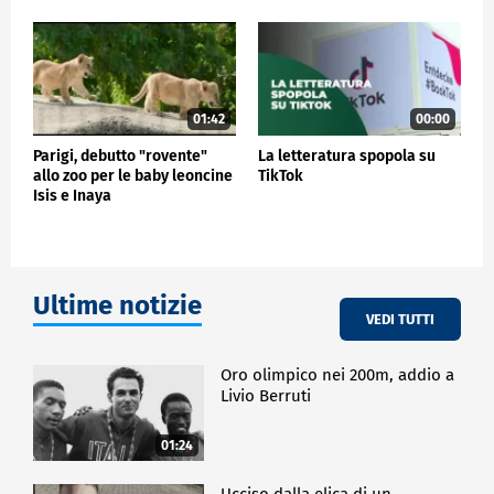
01:42
00:00
Parigi, debutto "rovente"
La letteratura spopola su
allo zoo per le baby leoncine
TikTok
Isis e Inaya
Ultime notizie
VEDI TUTTI
Oro olimpico nei 200m, addio a
Livio Berruti
01:24
Ucciso dalla elica di un