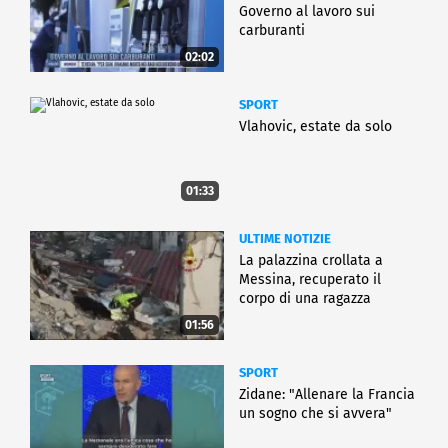
Governo al lavoro sui
carburanti
02:02
SPORT
Vlahovic, estate da solo
01:33
ULTIME NOTIZIE
La palazzina crollata a
Messina, recuperato il
corpo di una ragazza
01:56
SPORT
Zidane: "Allenare la Francia
un sogno che si avvera"