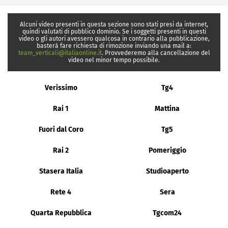
Alcuni video presenti in questa sezione sono stati presi da internet,
quindi valutati di pubblico dominio. Se i soggetti presenti in questi
video o gli autori avessero qualcosa in contrario alla pubblicazione,
basterà fare richiesta di rimozione inviando una mail a:
team_verticali@italiaonline.it
. Provvederemo alla cancellazione del
video nel minor tempo possibile.
Verissimo
Tg4
Rai 1
Mattina
Fuori dal Coro
Tg5
Rai 2
Pomeriggio
Stasera Italia
Studioaperto
Rete 4
Sera
Quarta Repubblica
Tgcom24