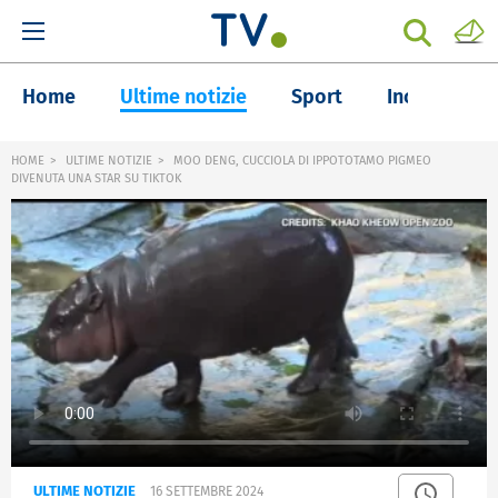
Home
Ultime notizie
Sport
Inchieste
HOME
ULTIME NOTIZIE
MOO DENG, CUCCIOLA DI IPPOTOTAMO PIGMEO
DIVENUTA UNA STAR SU TIKTOK
ULTIME NOTIZIE
16 SETTEMBRE 2024