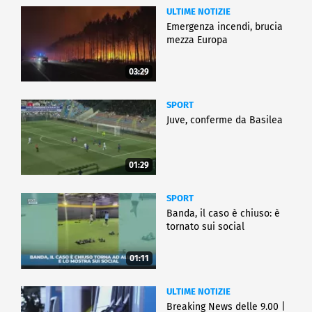
ULTIME NOTIZIE
Emergenza incendi, brucia
mezza Europa
03:29
SPORT
Juve, conferme da Basilea
01:29
SPORT
Banda, il caso è chiuso: è
tornato sui social
01:11
ULTIME NOTIZIE
Breaking News delle 9.00 |