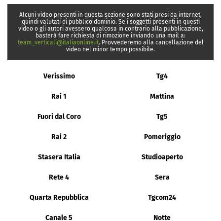
Alcuni video presenti in questa sezione sono stati presi da internet,
quindi valutati di pubblico dominio. Se i soggetti presenti in questi
video o gli autori avessero qualcosa in contrario alla pubblicazione,
basterà fare richiesta di rimozione inviando una mail a:
team_verticali@italiaonline.it
. Provvederemo alla cancellazione del
video nel minor tempo possibile.
Verissimo
Tg4
Rai 1
Mattina
Fuori dal Coro
Tg5
Rai 2
Pomeriggio
Stasera Italia
Studioaperto
Rete 4
Sera
Quarta Repubblica
Tgcom24
Canale 5
Notte