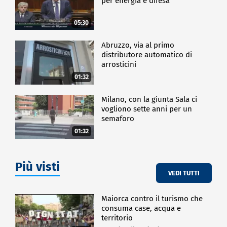
per energia e difesa"
una società migliore".
05:30
CRONACA
Abruzzo, via al primo
distributore automatico di
arrosticini
01:32
Milano, con la giunta Sala ci
vogliono sette anni per un
semaforo
01:32
Più visti
VEDI TUTTI
Maiorca contro il turismo che
consuma case, acqua e
territorio