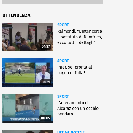
DI TENDENZA
SPORT
Raimondi: "L'Inter cerca
il sostituto di Dumfries,
ecco tutti i dettagli"
01:37
SPORT
Inter, sei pronta al
bagno di folla?
00:51
SPORT
L'allenamento di
Alcaraz con un occhio
bendato
00:05
ULTIME NOTIZIE