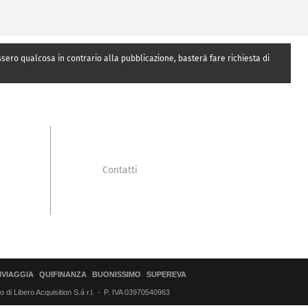
essero qualcosa in contrario alla pubblicazione, basterà fare richiesta di
Contatti
IVIAGGIA
QUIFINANZA
BUONISSIMO
SUPEREVA
di Libero Acquisition S.á r.l.
P. IVA 03970540963