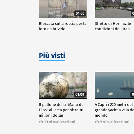
01:05
0
Bloccata sulla roccia per la
Stretto di Hormuz le
foto da brivido
condizioni dell'Iran
Più visti
01:09
0
Il pallone della "Mano de
A Capri i 220 metri del
Dios" all'asta per oltre 10
grande yacht a vela de
milioni dollari
mondo
21 visualizzazioni
5 visualizzazioni