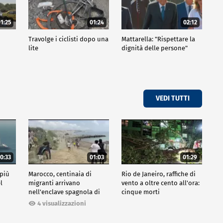
1:25
01:24
02:12
Travolge i ciclisti dopo una
Mattarella: "Rispettare la
lite
dignità delle persone"
VEDI TUTTI
0:33
01:03
01:29
 più
Marocco, centinaia di
Rio de Janeiro, raffiche di
l
migranti arrivano
vento a oltre cento all'ora:
nell'enclave spagnola di
cinque morti
Ceuta
4 visualizzazioni