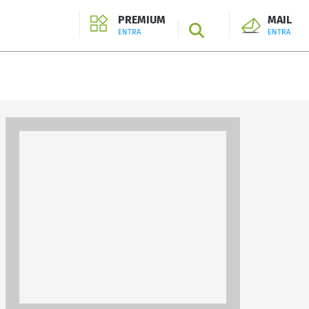
PREMIUM
MAIL
SEARCH
ENTRA
ENTRA
ENTRA