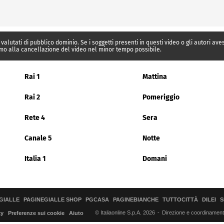
 valutati di pubblico dominio. Se i soggetti presenti in questi video o gli autori av
mo alla cancellazione del video nel minor tempo possibile.
Rai 1
Mattina
Rai 2
Pomeriggio
Rete 4
Sera
Canale 5
Notte
Italia 1
Domani
GIALLE
PAGINEGIALLE SHOP
PGCASA
PAGINEBIANCHE
TUTTOCITTÀ
DILEI
S
© Italiaonline S.p.A. 2026
Direzione e coordinamento 
cy
Preferenze sui cookie
Aiuto