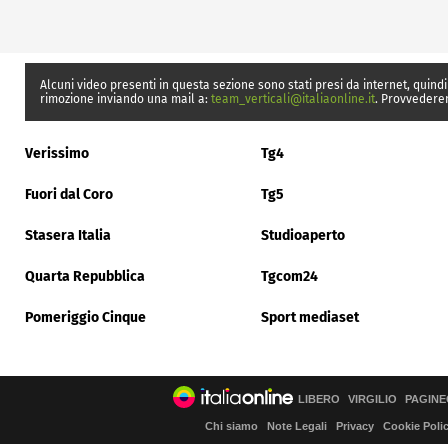
Alcuni video presenti in questa sezione sono stati presi da internet, quindi
rimozione inviando una mail a:
team_verticali@italiaonline.it
. Provvedere
Verissimo
Tg4
Fuori dal Coro
Tg5
Stasera Italia
Studioaperto
Quarta Repubblica
Tgcom24
Pomeriggio Cinque
Sport mediaset
LIBERO
VIRGILIO
PAGINE
Chi siamo
Note Legali
Privacy
Cookie Poli