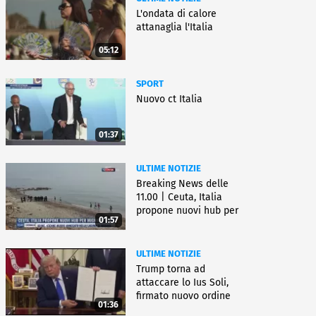
L'ondata di calore
attanaglia l'Italia
05:12
SPORT
Nuovo ct Italia
01:37
ULTIME NOTIZIE
Breaking News delle
11.00 | Ceuta, Italia
propone nuovi hub per
01:57
migranti
ULTIME NOTIZIE
Trump torna ad
attaccare lo Ius Soli,
firmato nuovo ordine
01:36
esecutivo