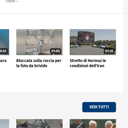
0:53
01:05
01:25
zara
Bloccata sulla roccia per
Stretto di Hormuz le
la foto da brivido
condizioni dell'Iran
VEDI TUTTI