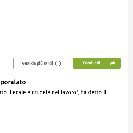
Condividi
Guarda più tardi
aporalato
to illegale e crudele del lavoro", ha detto il