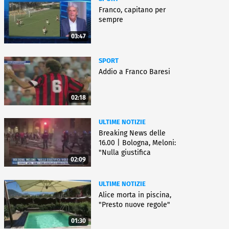
Franco, capitano per
sempre
03:47
SPORT
Addio a Franco Baresi
02:18
ULTIME NOTIZIE
Breaking News delle
16.00 | Bologna, Meloni:
"Nulla giustifica
02:09
violenza"
ULTIME NOTIZIE
Alice morta in piscina,
"Presto nuove regole"
01:30