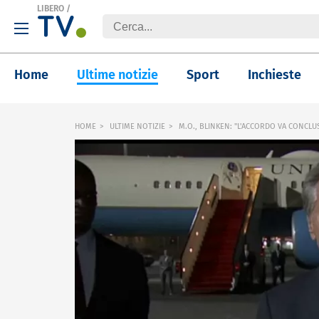
LIBERO
/
Home
Ultime notizie
Sport
Inchieste
HOME
ULTIME NOTIZIE
M.O., BLINKEN: "L'ACCORDO VA CONCLU