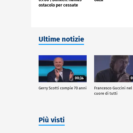
ostacolo per cessate
fuoco
Ultime notizie
00:34
0
Gerry Scotti compie 70 anni
Francesco Guccini nel
cuore di tutti
Più visti