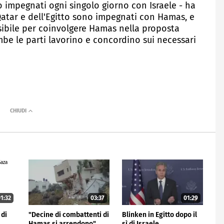
 impegnati ogni singolo giorno con Israele - ha
 Qatar e dell'Egitto sono impegnati con Hamas, e
ssibile per coinvolgere Hamas nella proposta
mbe le parti lavorino e concordino sui necessari
1:32
03:37
01:29
 di
"Decine di combattenti di
Blinken in Egitto dopo il
Hamas si arrendono"
sì di Israele