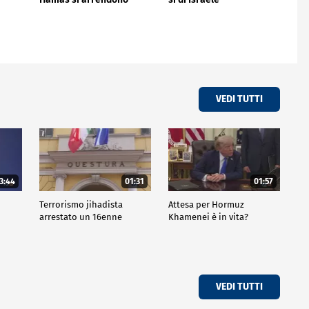
VEDI TUTTI
3:44
01:31
01:57
Terrorismo jihadista
Attesa per Hormuz
arrestato un 16enne
Khamenei è in vita?
VEDI TUTTI