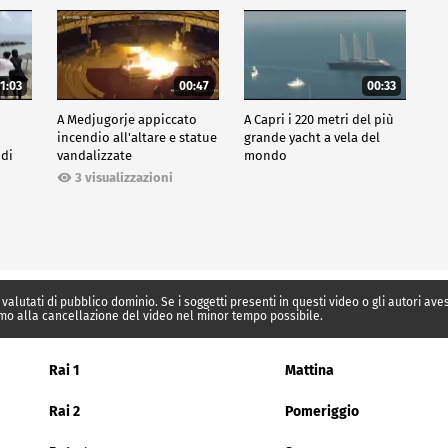
1:03
00:47
00:33
A Medjugorje appiccato
A Capri i 220 metri del più
incendio all'altare e statue
grande yacht a vela del
 di
vandalizzate
mondo
3 visualizzazioni
 valutati di pubblico dominio. Se i soggetti presenti in questi video o gli autori av
mo alla cancellazione del video nel minor tempo possibile.
Rai 1
Mattina
Rai 2
Pomeriggio