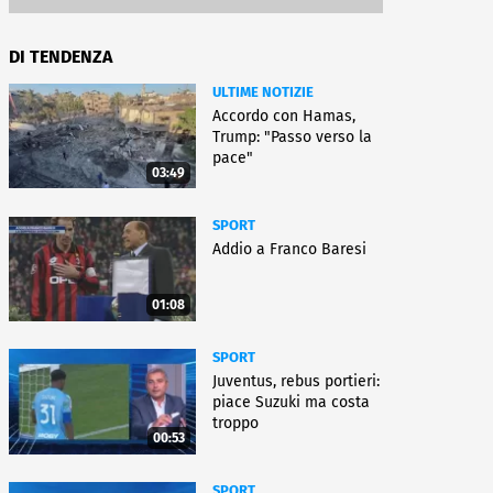
DI TENDENZA
ULTIME NOTIZIE
Accordo con Hamas,
Trump: "Passo verso la
pace"
03:49
SPORT
Addio a Franco Baresi
01:08
SPORT
Juventus, rebus portieri:
piace Suzuki ma costa
troppo
00:53
SPORT