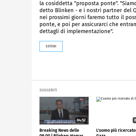
la cosiddetta "proposta ponte". "Siamo
detto Blinken - e i nostri partner del
nei prossimi giorni faremo tutto il po
ponte, e poi per assicurarci che entra
dettagli di implementazione".
ESTERI
SUGGERITI
04:52
0
Breaking News delle
L'uomo più ricercato
09.00 | Blinken: Hamas
Gaza