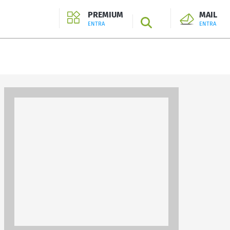
PREMIUM
MAIL
SEARCH
ENTRA
ENTRA
ENTRA