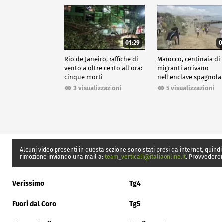
01:29
0
Rio de Janeiro, raffiche di
Marocco, centinaia di
vento a oltre cento all'ora:
migranti arrivano
cinque morti
nell'enclave spagnola
Ceuta
3 visualizzazioni
5 visualizzazioni
Alcuni video presenti in questa sezione sono stati presi da internet, quindi
rimozione inviando una mail a:
team_verticali@italiaonline.it
. Provvedere
Verissimo
Tg4
Fuori dal Coro
Tg5