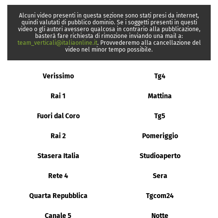
Alcuni video presenti in questa sezione sono stati presi da internet,
quindi valutati di pubblico dominio. Se i soggetti presenti in questi
video o gli autori avessero qualcosa in contrario alla pubblicazione,
basterà fare richiesta di rimozione inviando una mail a:
team_verticali@italiaonline.it
. Provvederemo alla cancellazione del
video nel minor tempo possibile.
Verissimo
Tg4
Rai 1
Mattina
Fuori dal Coro
Tg5
Rai 2
Pomeriggio
Stasera Italia
Studioaperto
Rete 4
Sera
Quarta Repubblica
Tgcom24
Canale 5
Notte