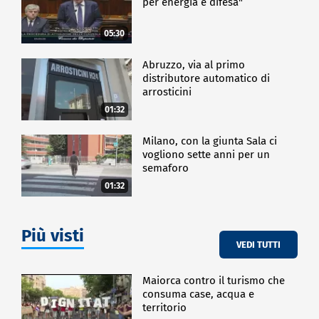
per energia e difesa"
05:30
Abruzzo, via al primo
distributore automatico di
arrosticini
01:32
Milano, con la giunta Sala ci
vogliono sette anni per un
semaforo
01:32
Più visti
VEDI TUTTI
Maiorca contro il turismo che
consuma case, acqua e
territorio