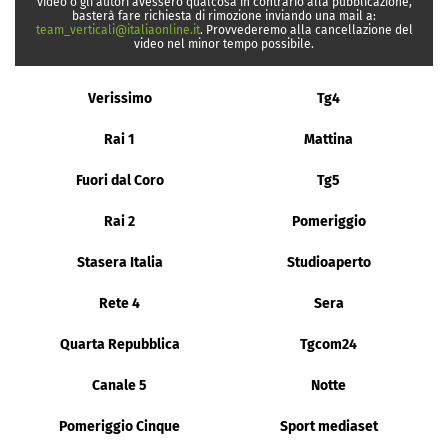
video o gli autori avessero qualcosa in contrario alla pubblicazione,
basterà fare richiesta di rimozione inviando una mail a:
team_verticali@italiaonline.it
. Provvederemo alla cancellazione del
video nel minor tempo possibile.
Verissimo
Tg4
Rai 1
Mattina
Fuori dal Coro
Tg5
Rai 2
Pomeriggio
Stasera Italia
Studioaperto
Rete 4
Sera
Quarta Repubblica
Tgcom24
Canale 5
Notte
Pomeriggio Cinque
Sport mediaset