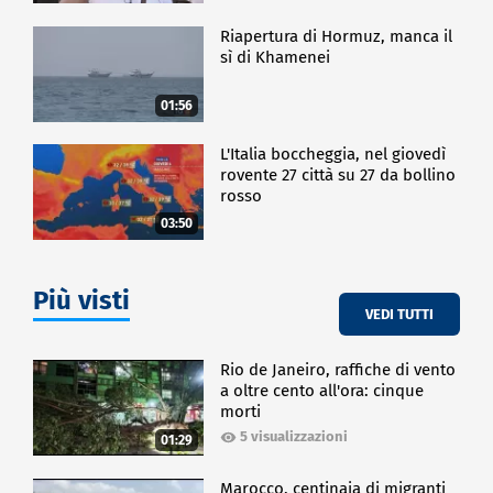
Riapertura di Hormuz, manca il
sì di Khamenei
01:56
L'Italia boccheggia, nel giovedì
rovente 27 città su 27 da bollino
rosso
03:50
Più visti
VEDI TUTTI
Rio de Janeiro, raffiche di vento
a oltre cento all'ora: cinque
morti
5 visualizzazioni
01:29
Marocco, centinaia di migranti