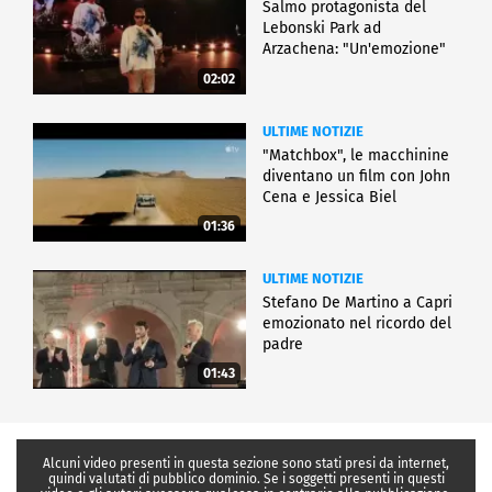
Salmo protagonista del
Lebonski Park ad
Arzachena: "Un'emozione"
02:02
ULTIME NOTIZIE
"Matchbox", le macchinine
diventano un film con John
Cena e Jessica Biel
01:36
ULTIME NOTIZIE
Stefano De Martino a Capri
emozionato nel ricordo del
padre
01:43
Alcuni video presenti in questa sezione sono stati presi da internet,
quindi valutati di pubblico dominio. Se i soggetti presenti in questi