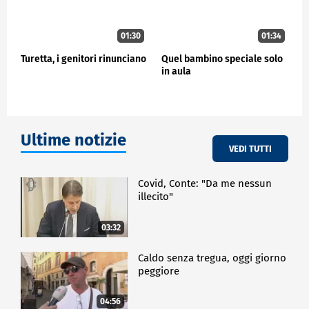
01:30
01:34
Turetta, i genitori rinunciano
Quel bambino speciale solo
in aula
Ultime notizie
VEDI TUTTI
Covid, Conte: "Da me nessun
illecito"
03:32
Caldo senza tregua, oggi giorno
peggiore
04:56