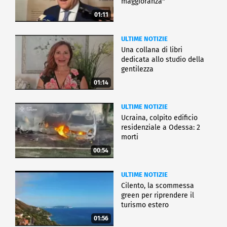
maggioranza"
01:11
ULTIME NOTIZIE
Una collana di libri
dedicata allo studio della
gentilezza
01:14
ULTIME NOTIZIE
Ucraina, colpito edificio
residenziale a Odessa: 2
morti
00:54
ULTIME NOTIZIE
Cilento, la scommessa
green per riprendere il
turismo estero
01:56