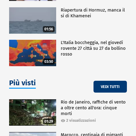
Riapertura di Hormuz, manca il
sì di Khamenei
01:56
L'Italia boccheggia, nel giovedì
rovente 27 città su 27 da bollino
rosso
03:50
Più visti
VEDI TUTTI
Rio de Janeiro, raffiche di vento
a oltre cento all'ora: cinque
morti
2 visualizzazioni
01:29
Marocco, centinaia di migranti