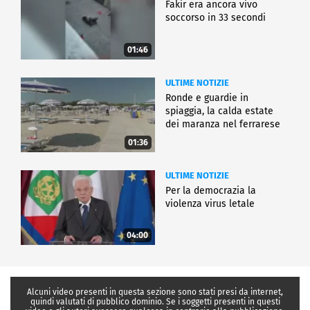
Fakir era ancora vivo
soccorso in 33 secondi
01:46
ULTIME NOTIZIE
Ronde e guardie in
spiaggia, la calda estate
dei maranza nel ferrarese
01:36
ULTIME NOTIZIE
Per la democrazia la
violenza virus letale
04:00
Alcuni video presenti in questa sezione sono stati presi da internet,
quindi valutati di pubblico dominio. Se i soggetti presenti in questi