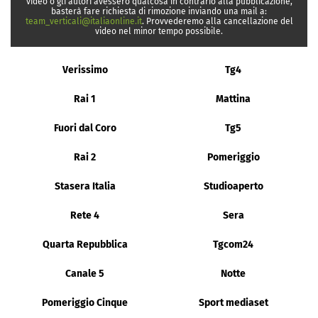
video o gli autori avessero qualcosa in contrario alla pubblicazione,
basterà fare richiesta di rimozione inviando una mail a:
team_verticali@italiaonline.it
. Provvederemo alla cancellazione del
video nel minor tempo possibile.
Verissimo
Tg4
Rai 1
Mattina
Fuori dal Coro
Tg5
Rai 2
Pomeriggio
Stasera Italia
Studioaperto
Rete 4
Sera
Quarta Repubblica
Tgcom24
Canale 5
Notte
Pomeriggio Cinque
Sport mediaset