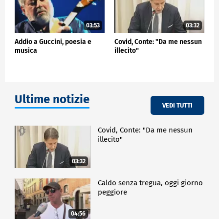
03:53
03:32
Addio a Guccini, poesia e
Covid, Conte: "Da me nessun
musica
illecito"
Ultime notizie
VEDI TUTTI
Covid, Conte: "Da me nessun
illecito"
03:32
Caldo senza tregua, oggi giorno
peggiore
04:56