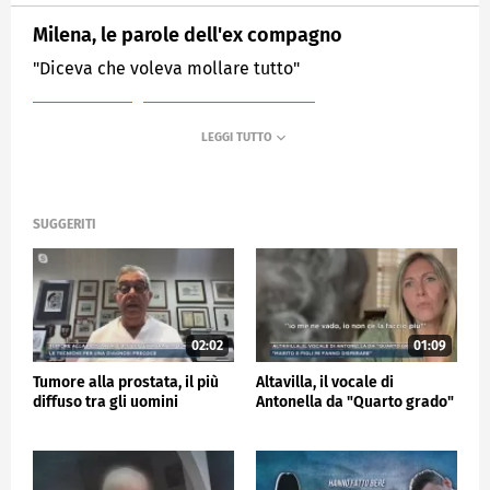
Milena, le parole dell'ex compagno
"Diceva che voleva mollare tutto"
MEDIASET
MATTINO CINQUE NEWS
SUGGERITI
02:02
01:09
Tumore alla prostata, il più
Altavilla, il vocale di
diffuso tra gli uomini
Antonella da "Quarto grado"