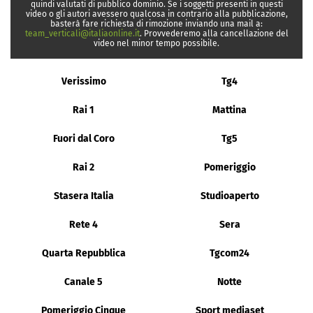
quindi valutati di pubblico dominio. Se i soggetti presenti in questi
video o gli autori avessero qualcosa in contrario alla pubblicazione,
basterà fare richiesta di rimozione inviando una mail a:
team_verticali@italiaonline.it
. Provvederemo alla cancellazione del
video nel minor tempo possibile.
Verissimo
Tg4
Rai 1
Mattina
Fuori dal Coro
Tg5
Rai 2
Pomeriggio
Stasera Italia
Studioaperto
Rete 4
Sera
Quarta Repubblica
Tgcom24
Canale 5
Notte
Pomeriggio Cinque
Sport mediaset