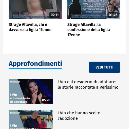
02:11
01:46
Strage Altavilla, chi è
Strage Altavilla, la
davvero la figlia 17enne
confessione della figlia
17enne
Approfondimenti
VEDI TUTTI
I Vip e il desiderio di adottare:
le storie raccontate a Verissimo
05:20
I Vip che hanno scelto
l'adozione