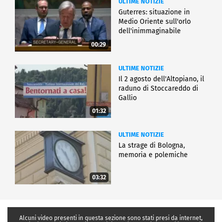
ULTIME NOTIZIE
Guterres: situazione in
Medio Oriente sull'orlo
dell'inimmaginabile
00:29
ULTIME NOTIZIE
Il 2 agosto dell'Altopiano, il
raduno di Stoccareddo di
Gallio
01:32
ULTIME NOTIZIE
La strage di Bologna,
memoria e polemiche
03:32
Alcuni video presenti in questa sezione sono stati presi da internet,