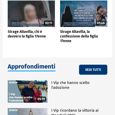
02:11
01:46
Strage Altavilla, chi è
Strage Altavilla, la
davvero la figlia 17enne
confessione della figlia
17enne
Approfondimenti
VEDI TUTTI
I Vip che hanno scelto
l'adozione
05:19
I Vip ricordano la vittoria ai