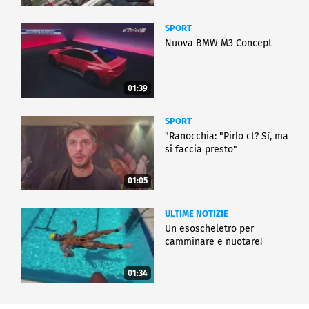
SPORT
Nuova BMW M3 Concept
01:39
SPORT
"Ranocchia: "Pirlo ct? Sì, ma
si faccia presto"
01:05
ULTIME NOTIZIE
Un esoscheletro per
camminare e nuotare!
01:34