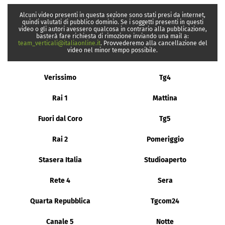
Alcuni video presenti in questa sezione sono stati presi da internet,
quindi valutati di pubblico dominio. Se i soggetti presenti in questi
video o gli autori avessero qualcosa in contrario alla pubblicazione,
basterà fare richiesta di rimozione inviando una mail a:
team_verticali@italiaonline.it
. Provvederemo alla cancellazione del
video nel minor tempo possibile.
Verissimo
Tg4
Rai 1
Mattina
Fuori dal Coro
Tg5
Rai 2
Pomeriggio
Stasera Italia
Studioaperto
Rete 4
Sera
Quarta Repubblica
Tgcom24
Canale 5
Notte