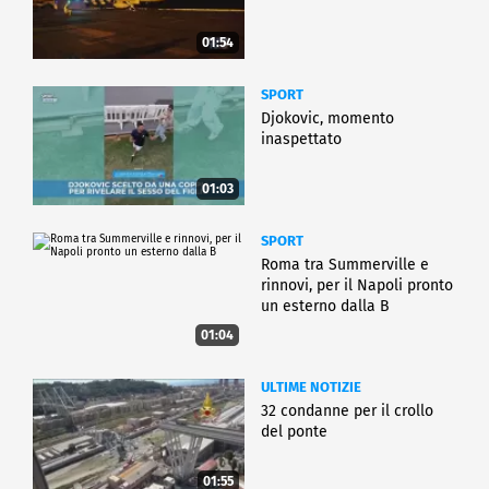
01:54
SPORT
Djokovic, momento
inaspettato
01:03
SPORT
Roma tra Summerville e
rinnovi, per il Napoli pronto
un esterno dalla B
01:04
ULTIME NOTIZIE
32 condanne per il crollo
del ponte
01:55