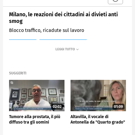
Milano, le reazioni dei cittadini ai divieti anti
smog
Blocco traffico, ricadute sul lavoro
MEDIASET
MATTINO CINQUE NEWS
SUGGERITI
02:02
01:09
Tumore alla prostata, il più
Altavilla, il vocale di
diffuso tra gli uomini
Antonella da "Quarto grado"