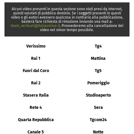
Alcuni video presenti in questa sezione sono stati presi da internet,
quindi valutati di pubblico dominio. Se i soggetti presenti in questi
video o gli autori avessero qualcosa in contrario alla pubblicazione,
basterà fare richiesta di rimozione inviando una mail a:
team_verticali@italiaonline.it
. Provvederemo alla cancellazione del
video nel minor tempo possibile.
Verissimo
Tg4
Rai 1
Mattina
Fuori dal Coro
Tg5
Rai 2
Pomeriggio
Stasera Italia
Studioaperto
Rete 4
Sera
Quarta Repubblica
Tgcom24
Canale 5
Notte