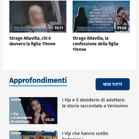
02:11
01:46
Strage Altavilla, chi è
Strage Altavilla, la
davvero la figlia 17enne
confessione della figlia
17enne
Approfondimenti
VEDI TUTTI
I Vip e il desiderio di adottare:
le storie raccontate a Verissimo
05:20
I Vip che hanno scelto