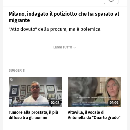
Milano, indagato il poliziotto che ha sparato al
migrante
"Atto dovuto" della procura, ma è polemica.
MEDIASET
MATTINO CINQUE NEWS
SUGGERITI
02:02
01:09
Tumore alla prostata, il più
Altavilla, il vocale di
diffuso tra gli uomini
Antonella da "Quarto grado"