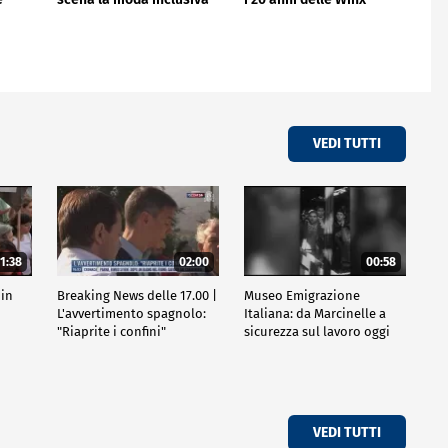
VEDI TUTTI
1:38
02:00
00:58
 in
Breaking News delle 17.00 |
Museo Emigrazione
l
L'avvertimento spagnolo:
Italiana: da Marcinelle a
"Riaprite i confini"
sicurezza sul lavoro oggi
VEDI TUTTI