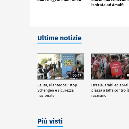
ispirata ad Amalfi
Ultime notizie
00:47
0
Ceuta, Piantedosi: stop
Israele, arabi ed ebrei
Schengen è sicurezza
piazza a Jaffa contro i
nazionale
razzismo
Più visti