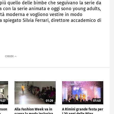
più quello delle bimbe che seguivano la serie da
a con la serie animata e oggi sono young adults,
età moderna e vogliono vestire in modo
spiegato Silvia Ferrari, direttore accademico di
1:27
01:29
01:40
hnson
Alla Fashion Week va in
A Rimini grande festa per
e
scena la moda inclusiva
i 20 anni delle Winx