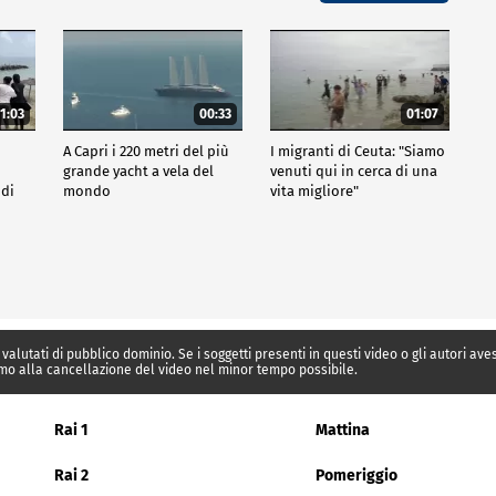
1:03
00:33
01:07
A Capri i 220 metri del più
I migranti di Ceuta: "Siamo
grande yacht a vela del
venuti qui in cerca di una
 di
mondo
vita migliore"
 valutati di pubblico dominio. Se i soggetti presenti in questi video o gli autori av
mo alla cancellazione del video nel minor tempo possibile.
Rai 1
Mattina
Rai 2
Pomeriggio