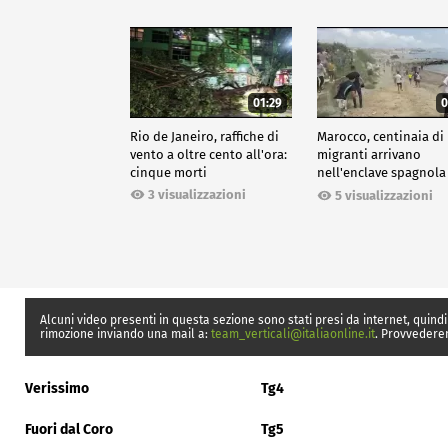
01:29
0
Rio de Janeiro, raffiche di
Marocco, centinaia di
vento a oltre cento all'ora:
migranti arrivano
cinque morti
nell'enclave spagnola
Ceuta
3 visualizzazioni
5 visualizzazioni
Alcuni video presenti in questa sezione sono stati presi da internet, quindi
rimozione inviando una mail a:
team_verticali@italiaonline.it
. Provvedere
Verissimo
Tg4
Fuori dal Coro
Tg5