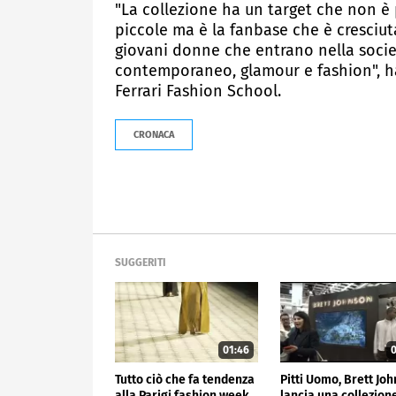
"La collezione ha un target che non è 
piccole ma è la fanbase che è cresciut
giovani donne che entrano nella soci
contemporaneo, glamour e fashion", ha 
Ferrari Fashion School.
CRONACA
SUGGERITI
01:46
0
Tutto ciò che fa tendenza
Pitti Uomo, Brett Jo
alla Parigi fashion week
lancia una collezion