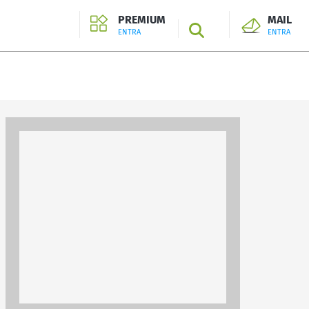
PREMIUM
MAIL
SEARCH
ENTRA
ENTRA
ENTRA