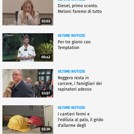
Diesel, primo sconto.
Meloni: faremo di tutto
02:03
ULTIME NOTIZIE
Per tre giorni con
Temptation
00:42
ULTIME NOTIZIE
Roggero resta in
carcere, i famigliari dei
rapinatori adesso
03:07
battono cassa
ULTIME NOTIZIE
I cantieri fermi e
l'edilizia al palo, il grido
d'allarme degli
02:30
architetti