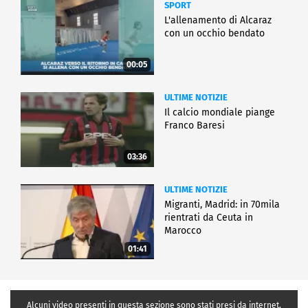
SPORT
L'allenamento di Alcaraz
con un occhio bendato
00:05
ULTIME NOTIZIE
Il calcio mondiale piange
Franco Baresi
03:36
ULTIME NOTIZIE
Migranti, Madrid: in 70mila
rientrati da Ceuta in
Marocco
01:41
Alcuni video presenti in questa sezione sono stati presi da internet,