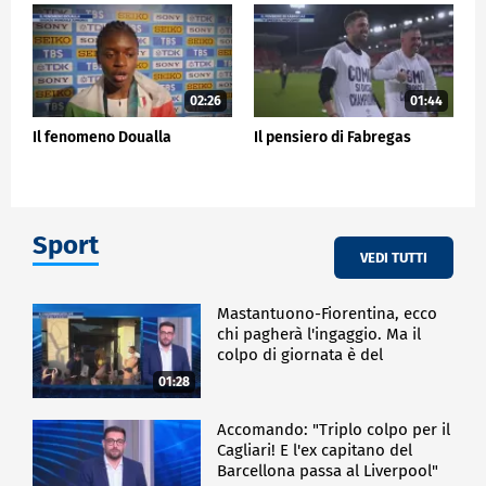
02:26
01:44
Il fenomeno Doualla
Il pensiero di Fabregas
Sport
VEDI TUTTI
Mastantuono-Fiorentina, ecco
chi pagherà l'ingaggio. Ma il
colpo di giornata è del
Frosinone"
01:28
Accomando: "Triplo colpo per il
Cagliari! E l'ex capitano del
Barcellona passa al Liverpool"