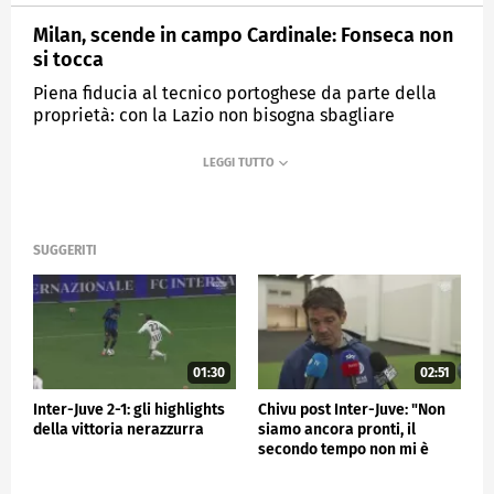
Milan, scende in campo Cardinale: Fonseca non
si tocca
Piena fiducia al tecnico portoghese da parte della
proprietà: con la Lazio non bisogna sbagliare
l'atteggiamento
MEDIASET
SPORTMEDIASET
SUGGERITI
01:30
02:51
Inter-Juve 2-1: gli highlights
Chivu post Inter-Juve: "Non
della vittoria nerazzurra
siamo ancora pronti, il
secondo tempo non mi è
piaciuto"