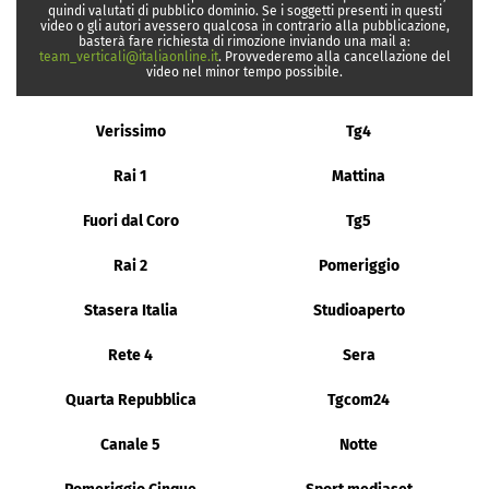
quindi valutati di pubblico dominio. Se i soggetti presenti in questi
video o gli autori avessero qualcosa in contrario alla pubblicazione,
basterà fare richiesta di rimozione inviando una mail a:
team_verticali@italiaonline.it
. Provvederemo alla cancellazione del
video nel minor tempo possibile.
Verissimo
Tg4
Rai 1
Mattina
Fuori dal Coro
Tg5
Rai 2
Pomeriggio
Stasera Italia
Studioaperto
Rete 4
Sera
Quarta Repubblica
Tgcom24
Canale 5
Notte