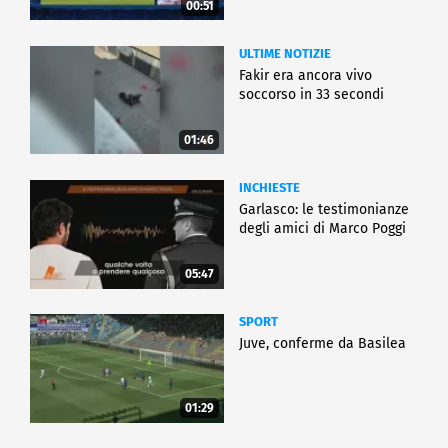
00:51
ULTIME NOTIZIE
Fakir era ancora vivo
soccorso in 33 secondi
01:46
INCHIESTE
Garlasco: le testimonianze
degli amici di Marco Poggi
05:47
SPORT
Juve, conferme da Basilea
01:29