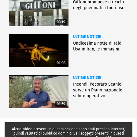
Giffoni promuove il riciclo
degli pneumatici fuori uso
03:19
ULTIME NOTIZIE
Undicesima notte di raid
Usa in Iran, le immagini
01:03
ULTIME NOTIZIE
Incendi, Pecoraro Scanio:
serve un Piano nazionale
subito operativo
01:59
Alcuni video presenti in questa sezione sono stati presi da internet,
quindi valutati di pubblico dominio. Se i soggetti presenti in questi