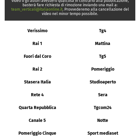
video o gli autori avessero qualcosa in contrario alla pubblicazione,
basterà fare richiesta di rimozione inviando una mail a:
team_verticali@italiaonline.it
. Provvederemo alla cancellazione del
video nel minor tempo possibile.
Verissimo
Tg4
Rai 1
Mattina
Fuori dal Coro
Tg5
Rai 2
Pomeriggio
Stasera Italia
Studioaperto
Rete 4
Sera
Quarta Repubblica
Tgcom24
Canale 5
Notte
Pomeriggio Cinque
Sport mediaset