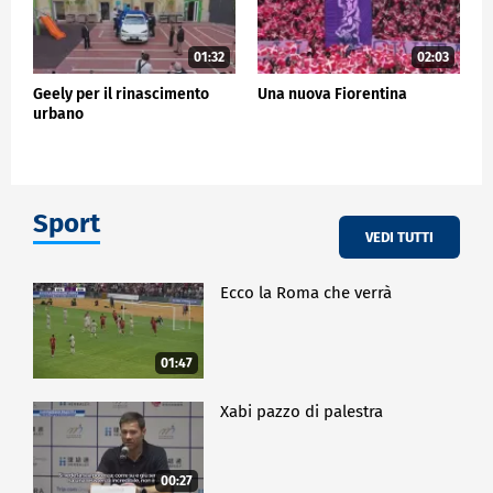
01:32
02:03
Geely per il rinascimento
Una nuova Fiorentina
urbano
Sport
VEDI TUTTI
Ecco la Roma che verrà
01:47
Xabi pazzo di palestra
00:27