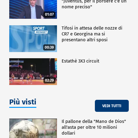
"Juventus, per il portiere c'è un
nome preciso"
01:07
Tifosi in attesa delle nozze di
CR7 e Georgina ma si
presentano altri sposi
00:39
Estathè 3X3 circuit
02:29
Più visti
VEDI TUTTI
Il pallone della "Mano de Dios"
all'asta per oltre 10 milioni
dollari