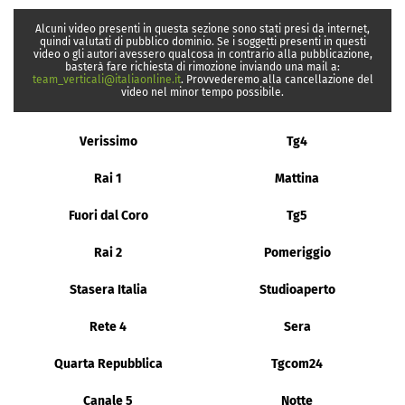
Alcuni video presenti in questa sezione sono stati presi da internet,
quindi valutati di pubblico dominio. Se i soggetti presenti in questi
video o gli autori avessero qualcosa in contrario alla pubblicazione,
basterà fare richiesta di rimozione inviando una mail a:
team_verticali@italiaonline.it
. Provvederemo alla cancellazione del
video nel minor tempo possibile.
Verissimo
Tg4
Rai 1
Mattina
Fuori dal Coro
Tg5
Rai 2
Pomeriggio
Stasera Italia
Studioaperto
Rete 4
Sera
Quarta Repubblica
Tgcom24
Canale 5
Notte