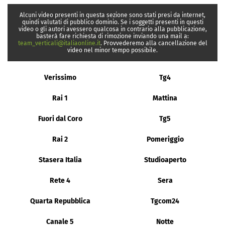
Alcuni video presenti in questa sezione sono stati presi da internet,
quindi valutati di pubblico dominio. Se i soggetti presenti in questi
video o gli autori avessero qualcosa in contrario alla pubblicazione,
basterà fare richiesta di rimozione inviando una mail a:
team_verticali@italiaonline.it
. Provvederemo alla cancellazione del
video nel minor tempo possibile.
Verissimo
Tg4
Rai 1
Mattina
Fuori dal Coro
Tg5
Rai 2
Pomeriggio
Stasera Italia
Studioaperto
Rete 4
Sera
Quarta Repubblica
Tgcom24
Canale 5
Notte