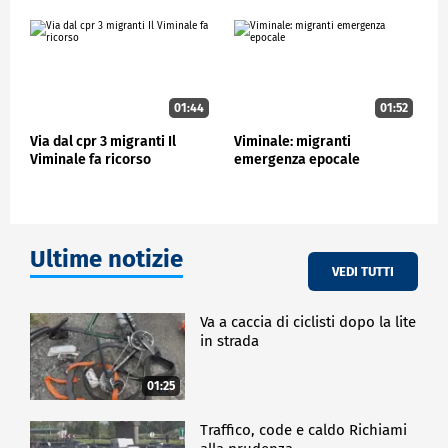
"E non si può affrontare questo tema con una
politica fatta di spot e di buone intenzioni, deve
essere affrontato in maniera seria, non è questo un
fenomeno che può essere trattato per raccogliere
qualche voto in più, occorre che il governo, con il
contributo dell'opposizione, affrontino questo tema
01:44
01:52
nei tavoli europei e con un maggiore raccordo con i
Via dal cpr 3 migranti Il
Viminale: migranti
territori", ha concluso Ammatuna.
Viminale fa ricorso
emergenza epocale
CRONACA
Ultime notizie
VEDI TUTTI
Va a caccia di ciclisti dopo la lite
in strada
01:25
Traffico, code e caldo Richiami