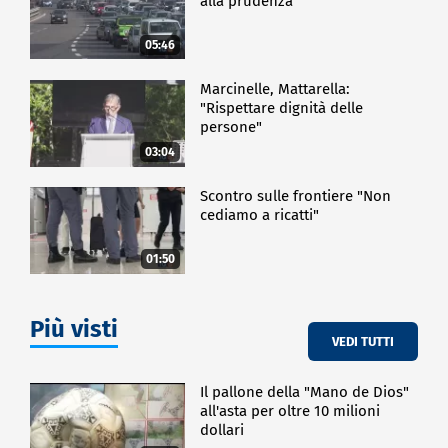
alla prudenza
05:46
Marcinelle, Mattarella:
"Rispettare dignità delle
persone"
03:04
Scontro sulle frontiere "Non
cediamo a ricatti"
01:50
Più visti
VEDI TUTTI
Il pallone della "Mano de Dios"
all'asta per oltre 10 milioni
dollari