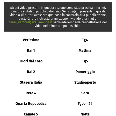
Alcuni video presenti in questa sezione sono stati presi da internet,
quindi valutati di pubblico dominio. Se i soggetti presenti in questi
video o gli autori avessero qualcosa in contrario alla pubblicazione,
basterà fare richiesta di rimozione inviando una mail a:
team_verticali@italiaonline.it
. Provvederemo alla cancellazione del
video nel minor tempo possibile.
Verissimo
Tg4
Rai 1
Mattina
Fuori dal Coro
Tg5
Rai 2
Pomeriggio
Stasera Italia
Studioaperto
Rete 4
Sera
Quarta Repubblica
Tgcom24
Canale 5
Notte