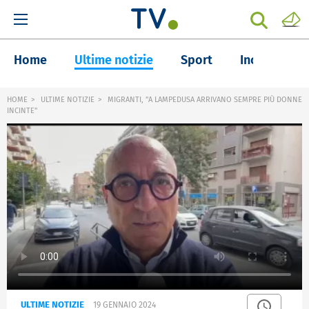
Home
Ultime notizie
Sport
Inchieste
HOME
ULTIME NOTIZIE
MIGRANTI, "A LAMPEDUSA ARRIVANO SEMPRE PIÙ DONNE
INCINTE"
ULTIME NOTIZIE
19 GENNAIO 2024