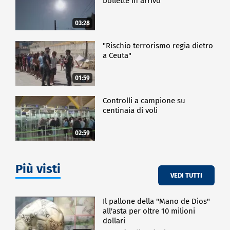
bollette in arrivo
03:28
"Rischio terrorismo regia dietro
a Ceuta"
01:59
Controlli a campione su
centinaia di voli
02:59
Più visti
VEDI TUTTI
Il pallone della "Mano de Dios"
all'asta per oltre 10 milioni
dollari