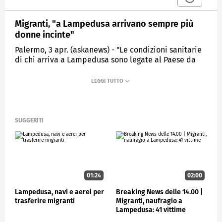
Migranti, "a Lampedusa arrivano sempre più
donne incinte"
Palermo, 3 apr. (askanews) - "Le condizioni sanitarie
di chi arriva a Lampedusa sono legate al Paese da
dove partono, chi arriva dalla Tunisia per esempio
ha segni di violenza, così come possono avere
problematiche legate alla traversata, a un naufragio
o a un peregrinare per il Mediterraneo, quindi
trovarsi in condizioni di disidratazione, ipotermia,
malnutrizione, queste sono le situazioni a cui
SUGGERITI
dobbiamo generalmente fare fronte, oltre alla fascia
di pazienti vulnerabili come le donne in gravidanza,
spesso in gravidanza avanzata e a rischio per le
fatiche del viaggio".
Lo ha dichiarato il responsabile del poliambulatorio
01:24
02:00
di Lampedusa, Francesco D'Arca.
Lampedusa, navi e aerei per
Breaking News delle 14.00 |
"Ormai è un dato consolidato - ha aggiunto -
trasferire migranti
Migranti, naufragio a
speravamo fosse un fatto occasionale ma di ora in
Lampedusa: 41 vittime
ora il numero di donne in gravidanza che arrivano è