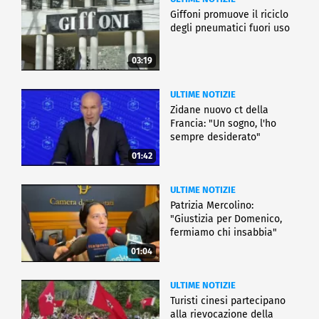
Giffoni promuove il riciclo
degli pneumatici fuori uso
03:19
ULTIME NOTIZIE
Zidane nuovo ct della
Francia: "Un sogno, l'ho
sempre desiderato"
01:42
ULTIME NOTIZIE
Patrizia Mercolino:
"Giustizia per Domenico,
fermiamo chi insabbia"
01:04
ULTIME NOTIZIE
Turisti cinesi partecipano
alla rievocazione della