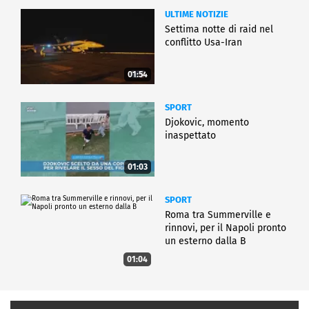
ULTIME NOTIZIE
Settima notte di raid nel
conflitto Usa-Iran
01:54
SPORT
Djokovic, momento
inaspettato
01:03
SPORT
Roma tra Summerville e
rinnovi, per il Napoli pronto
un esterno dalla B
01:04