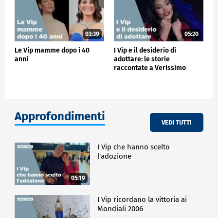
03:39
05:20
Le Vip mamme dopo i 40
I Vip e il desiderio di
anni
adottare: le storie
raccontate a Verissimo
Approfondimenti
VEDI TUTTI
I Vip che hanno scelto
l'adozione
05:19
I Vip ricordano la vittoria ai
Mondiali 2006