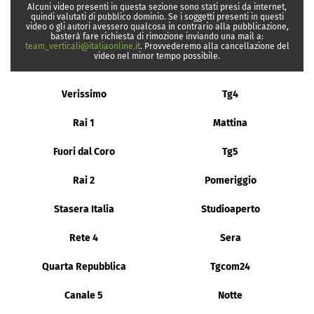
Alcuni video presenti in questa sezione sono stati presi da internet,
quindi valutati di pubblico dominio. Se i soggetti presenti in questi
video o gli autori avessero qualcosa in contrario alla pubblicazione,
basterà fare richiesta di rimozione inviando una mail a:
team_verticali@italiaonline.it
. Provvederemo alla cancellazione del
video nel minor tempo possibile.
Verissimo
Tg4
Rai 1
Mattina
Fuori dal Coro
Tg5
Rai 2
Pomeriggio
Stasera Italia
Studioaperto
Rete 4
Sera
Quarta Repubblica
Tgcom24
Canale 5
Notte