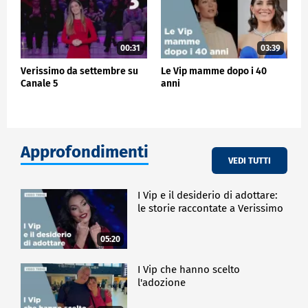
00:31
03:39
Verissimo da settembre su
Le Vip mamme dopo i 40
Canale 5
anni
Approfondimenti
VEDI TUTTI
I Vip e il desiderio di adottare:
le storie raccontate a Verissimo
05:20
I Vip che hanno scelto
l'adozione