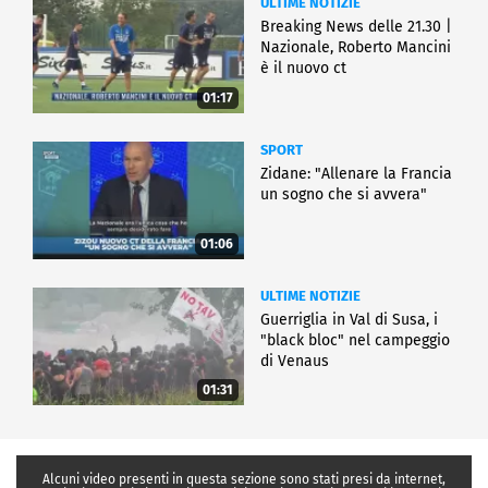
ULTIME NOTIZIE
Breaking News delle 21.30 |
Nazionale, Roberto Mancini
è il nuovo ct
01:17
SPORT
Zidane: "Allenare la Francia
un sogno che si avvera"
01:06
ULTIME NOTIZIE
Guerriglia in Val di Susa, i
"black bloc" nel campeggio
di Venaus
01:31
Alcuni video presenti in questa sezione sono stati presi da internet,