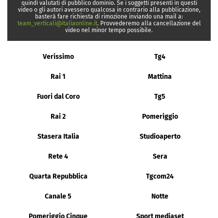
quindi valutati di pubblico dominio. Se i soggetti presenti in questi
video o gli autori avessero qualcosa in contrario alla pubblicazione,
basterà fare richiesta di rimozione inviando una mail a:
team_verticali@italiaonline.it
. Provvederemo alla cancellazione del
video nel minor tempo possibile.
Verissimo
Tg4
Rai 1
Mattina
Fuori dal Coro
Tg5
Rai 2
Pomeriggio
Stasera Italia
Studioaperto
Rete 4
Sera
Quarta Repubblica
Tgcom24
Canale 5
Notte
Pomeriggio Cinque
Sport mediaset