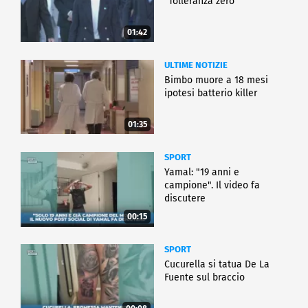
"Tolleranza zero"
01:42
ULTIME NOTIZIE
Bimbo muore a 18 mesi
ipotesi batterio killer
01:35
SPORT
Yamal: "19 anni e
campione". Il video fa
discutere
00:15
SPORT
Cucurella si tatua De La
Fuente sul braccio