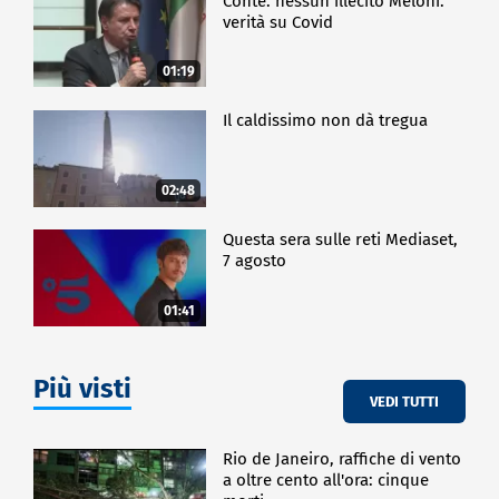
Conte: nessun illecito Meloni:
verità su Covid
01:19
Il caldissimo non dà tregua
02:48
Questa sera sulle reti Mediaset,
7 agosto
01:41
Più visti
VEDI TUTTI
Rio de Janeiro, raffiche di vento
a oltre cento all'ora: cinque