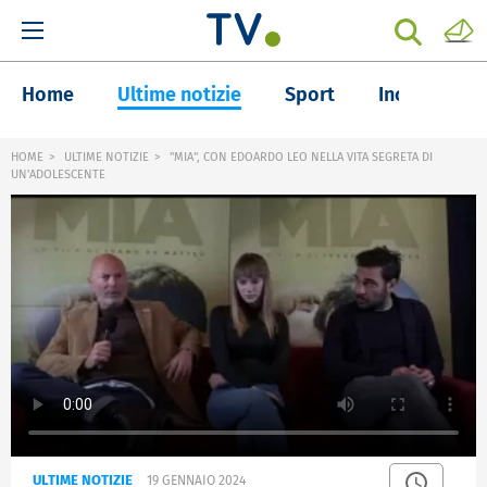
Home
Ultime notizie
Sport
Inchieste
HOME
ULTIME NOTIZIE
"MIA", CON EDOARDO LEO NELLA VITA SEGRETA DI
UN'ADOLESCENTE
ULTIME NOTIZIE
19 GENNAIO 2024