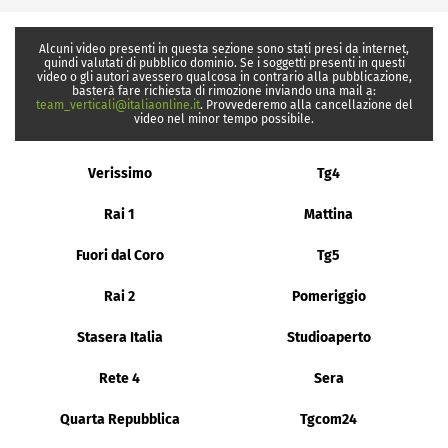
Alcuni video presenti in questa sezione sono stati presi da internet,
quindi valutati di pubblico dominio. Se i soggetti presenti in questi
video o gli autori avessero qualcosa in contrario alla pubblicazione,
basterà fare richiesta di rimozione inviando una mail a:
team_verticali@italiaonline.it
. Provvederemo alla cancellazione del
video nel minor tempo possibile.
Verissimo
Tg4
Rai 1
Mattina
Fuori dal Coro
Tg5
Rai 2
Pomeriggio
Stasera Italia
Studioaperto
Rete 4
Sera
Quarta Repubblica
Tgcom24