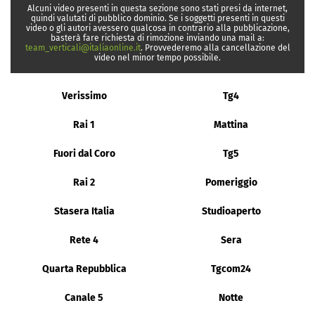
Alcuni video presenti in questa sezione sono stati presi da internet,
quindi valutati di pubblico dominio. Se i soggetti presenti in questi
video o gli autori avessero qualcosa in contrario alla pubblicazione,
basterà fare richiesta di rimozione inviando una mail a:
team_verticali@italiaonline.it
. Provvederemo alla cancellazione del
video nel minor tempo possibile.
Verissimo
Tg4
Rai 1
Mattina
Fuori dal Coro
Tg5
Rai 2
Pomeriggio
Stasera Italia
Studioaperto
Rete 4
Sera
Quarta Repubblica
Tgcom24
Canale 5
Notte