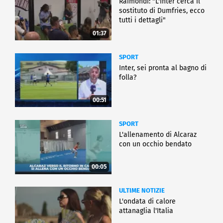
Raimondi: "L'Inter cerca il
sostituto di Dumfries, ecco
tutti i dettagli"
01:37
SPORT
Inter, sei pronta al bagno di
folla?
00:51
SPORT
L'allenamento di Alcaraz
con un occhio bendato
00:05
ULTIME NOTIZIE
L'ondata di calore
attanaglia l'Italia