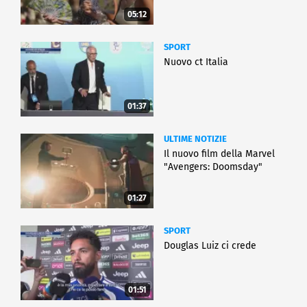
05:12
SPORT
Nuovo ct Italia
01:37
ULTIME NOTIZIE
Il nuovo film della Marvel
"Avengers: Doomsday"
01:27
SPORT
Douglas Luiz ci crede
01:51