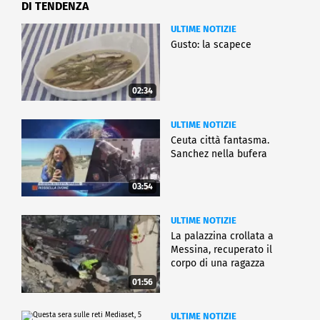
DI TENDENZA
ULTIME NOTIZIE
Gusto: la scapece
02:34
ULTIME NOTIZIE
Ceuta città fantasma.
Sanchez nella bufera
03:54
ULTIME NOTIZIE
La palazzina crollata a
Messina, recuperato il
corpo di una ragazza
01:56
ULTIME NOTIZIE