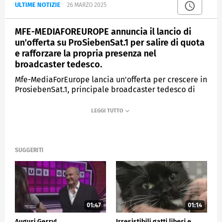
ULTIME NOTIZIE
26 MARZO 2025
MFE-MEDIAFOREUROPE annuncia il lancio di
un'offerta su ProSiebenSat.1 per salire di quota
e rafforzare la propria presenza nel
broadcaster tedesco.
Mfe-MediaForEurope lancia un'offerta per crescere in
ProsiebenSat.1, principale broadcaster tedesco di
cui detiene già il 29,9%. Con il passo di oggi, MFE ha
iniziato un percorso per poter lavorare in maniera
ancora più incisiva verso il progetto di grande
broadcaster europeo nei paesi in cui opera,
rivolgendosi ad un pubblico potenziale di 200
milioni di persone.
SUGGERITI
MEDIASET
TG5
01:47
01:14
Auguri Gerry!
Irresistibili gatti liberi e