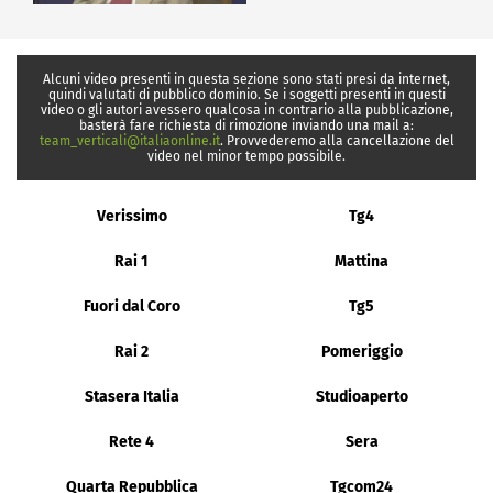
Alcuni video presenti in questa sezione sono stati presi da internet,
quindi valutati di pubblico dominio. Se i soggetti presenti in questi
video o gli autori avessero qualcosa in contrario alla pubblicazione,
basterà fare richiesta di rimozione inviando una mail a:
team_verticali@italiaonline.it
. Provvederemo alla cancellazione del
video nel minor tempo possibile.
Verissimo
Tg4
Rai 1
Mattina
Fuori dal Coro
Tg5
Rai 2
Pomeriggio
Stasera Italia
Studioaperto
Rete 4
Sera
Quarta Repubblica
Tgcom24