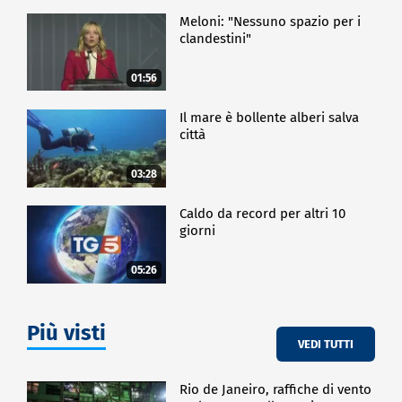
Meloni: "Nessuno spazio per i
clandestini"
01:56
Il mare è bollente alberi salva
città
03:28
Caldo da record per altri 10
giorni
05:26
Più visti
VEDI TUTTI
Rio de Janeiro, raffiche di vento