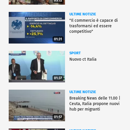
05:12
ULTIME NOTIZIE
"Il commercio è capace di
trasformarsi ed essere
competitivo"
01:31
SPORT
Nuovo ct Italia
01:37
ULTIME NOTIZIE
Breaking News delle 11.00 |
Ceuta, Italia propone nuovi
hub per migranti
01:57