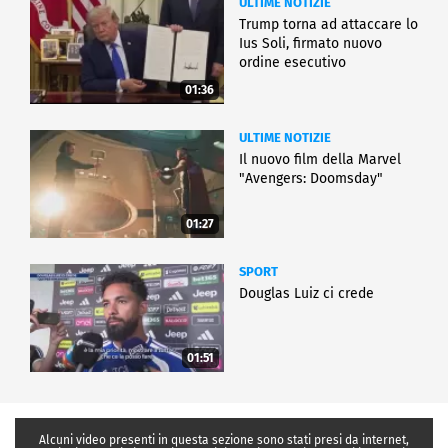
ULTIME NOTIZIE
Trump torna ad attaccare lo
Ius Soli, firmato nuovo
ordine esecutivo
01:36
ULTIME NOTIZIE
Il nuovo film della Marvel
"Avengers: Doomsday"
01:27
SPORT
Douglas Luiz ci crede
01:51
Alcuni video presenti in questa sezione sono stati presi da internet,