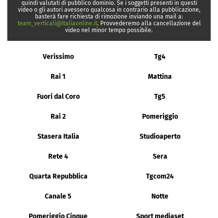
quindi valutati di pubblico dominio. Se i soggetti presenti in questi
video o gli autori avessero qualcosa in contrario alla pubblicazione,
basterà fare richiesta di rimozione inviando una mail a:
team_verticali@italiaonline.it
. Provvederemo alla cancellazione del
video nel minor tempo possibile.
Verissimo
Tg4
Rai 1
Mattina
Fuori dal Coro
Tg5
Rai 2
Pomeriggio
Stasera Italia
Studioaperto
Rete 4
Sera
Quarta Repubblica
Tgcom24
Canale 5
Notte
Pomeriggio Cinque
Sport mediaset