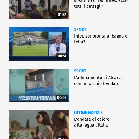
sostituto di Dumfries, ecco
tutti i dettagli"
01:37
SPORT
Inter, sei pronta al bagno di
folla?
00:51
SPORT
L'allenamento di Alcaraz
con un occhio bendato
00:05
ULTIME NOTIZIE
L'ondata di calore
attanaglia l'Italia