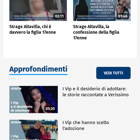
02:11
01:46
Strage Altavilla, chi è
Strage Altavilla, la
davvero la figlia 17enne
confessione della figlia
17enne
Approfondimenti
VEDI TUTTI
I Vip e il desiderio di adottare:
le storie raccontate a Verissimo
05:20
I Vip che hanno scelto
l'adozione