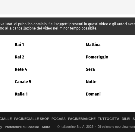
 valutati di pubblico dominio. Se i soggetti presenti in questi video o gli autori av
mo alla cancellazione del video nel minor tempo possibile.
Rai 1
Mattina
Rai 2
Pomeriggio
Rete 4
Sera
Canale 5
Notte
Italia 1
Domani
GIALLE
PAGINEGIALLE SHOP
PGCASA
PAGINEBIANCHE
TUTTOCITTÀ
DILEI
S
© Italiaonline S.p.A. 2026
Direzione e coordinamento 
cy
Preferenze sui cookie
Aiuto