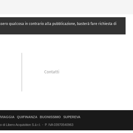
essero qualcosa in contrario alla pubblicazione, basterà fare richiesta di
Contatti
IVIAGGIA
QUIFINANZA
BUONISSIMO
SUPEREVA
di Libero Acquisition S.á r.l.
P. IVA 03970540963