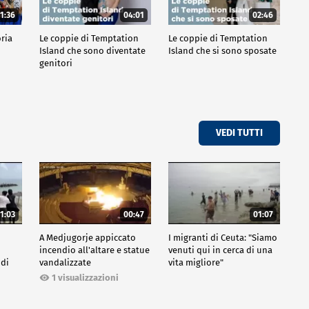
1:36
04:01
02:46
oria
Le coppie di Temptation
Le coppie di Temptation
Island che sono diventate
Island che si sono sposate
genitori
VEDI TUTTI
1:03
00:47
01:07
A Medjugorje appiccato
I migranti di Ceuta: "Siamo
incendio all'altare e statue
venuti qui in cerca di una
 di
vandalizzate
vita migliore"
1 visualizzazioni