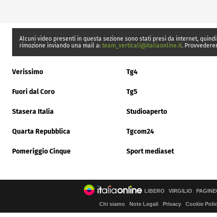
Alcuni video presenti in questa sezione sono stati presi da internet, quindi
rimozione inviando una mail a:
team_verticali@italiaonline.it
. Provvedere
Verissimo
Tg4
Fuori dal Coro
Tg5
Stasera Italia
Studioaperto
Quarta Repubblica
Tgcom24
Pomeriggio Cinque
Sport mediaset
LIBERO
VIRGILIO
PAGINE
Chi siamo
Note Legali
Privacy
Cookie Poli