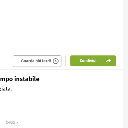
Condividi
Guarda più tardi
tempo instabile
ziata.