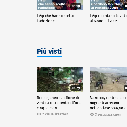
05:19
0
I Vip che hanno scelto
I Vip ricordano la vitt
l'adozione
ai Mondiali 2006
Più visti
01:29
0
Rio de Janeiro, raffiche di
Marocco, centinaia di
vento a oltre cento all'ora:
migranti arrivano
cinque morti
nell'enclave spagnola
Ceuta
2 visualizzazioni
3 visualizzazioni