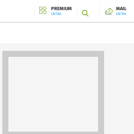
PREMIUM
MAIL
SEARCH
ENTRA
ENTRA
ENTRA