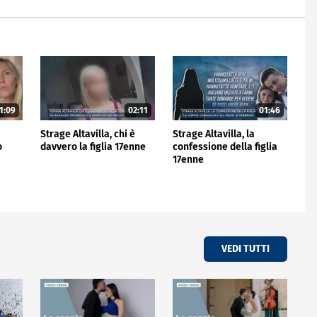
1:09
02:11
01:46
Strage Altavilla, chi è
Strage Altavilla, la
o
davvero la figlia 17enne
confessione della figlia
17enne
VEDI TUTTI