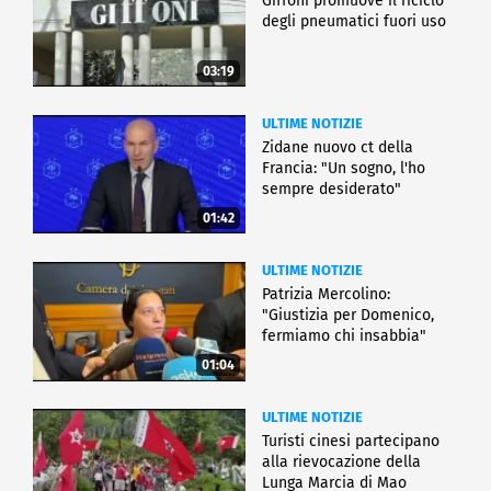
Giffoni promuove il riciclo
degli pneumatici fuori uso
03:19
ULTIME NOTIZIE
Zidane nuovo ct della
Francia: "Un sogno, l'ho
sempre desiderato"
01:42
ULTIME NOTIZIE
Patrizia Mercolino:
"Giustizia per Domenico,
fermiamo chi insabbia"
01:04
ULTIME NOTIZIE
Turisti cinesi partecipano
alla rievocazione della
Lunga Marcia di Mao