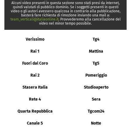
Alcuni video presenti in questa sezione sono stati presi da internet,
quindi valutati di pubblico dominio. Se i soggetti presenti in questi
video o gli autori avessero qualcosa in contrario alla pubblicazione,
basterà fare richiesta di rimozione inviando una mail a:
team_verticali@italiaonline.it
. Provvederemo alla cancellazione del
video nel minor tempo possibile.
Verissimo
Tg4
Rai 1
Mattina
Fuori dal Coro
Tg5
Rai 2
Pomeriggio
Stasera Italia
Studioaperto
Rete 4
Sera
Quarta Repubblica
Tgcom24
Canale 5
Notte