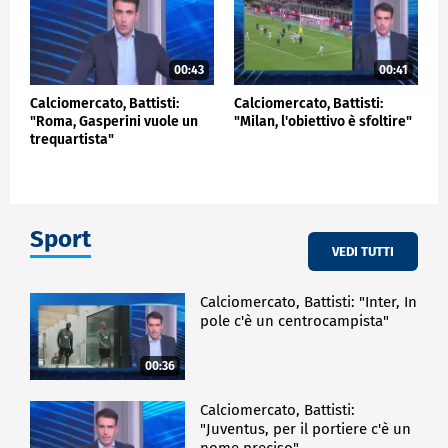
00:43
00:41
Calciomercato, Battisti:
Calciomercato, Battisti:
"Roma, Gasperini vuole un
"Milan, l'obiettivo è sfoltire"
trequartista"
Sport
VEDI TUTTI
Calciomercato, Battisti: "Inter, In
pole c'è un centrocampista"
00:36
Calciomercato, Battisti:
"Juventus, per il portiere c'è un
nome preciso"