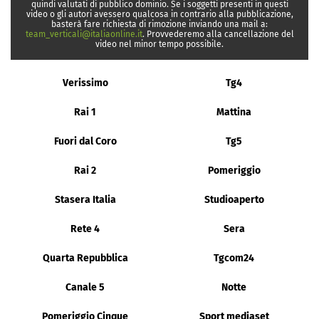
quindi valutati di pubblico dominio. Se i soggetti presenti in questi
video o gli autori avessero qualcosa in contrario alla pubblicazione,
basterà fare richiesta di rimozione inviando una mail a:
team_verticali@italiaonline.it
. Provvederemo alla cancellazione del
video nel minor tempo possibile.
Verissimo
Tg4
Rai 1
Mattina
Fuori dal Coro
Tg5
Rai 2
Pomeriggio
Stasera Italia
Studioaperto
Rete 4
Sera
Quarta Repubblica
Tgcom24
Canale 5
Notte
Pomeriggio Cinque
Sport mediaset