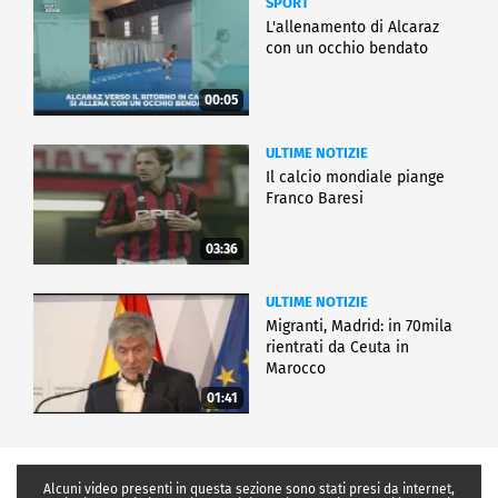
SPORT
L'allenamento di Alcaraz
con un occhio bendato
00:05
ULTIME NOTIZIE
Il calcio mondiale piange
Franco Baresi
03:36
ULTIME NOTIZIE
Migranti, Madrid: in 70mila
rientrati da Ceuta in
Marocco
01:41
Alcuni video presenti in questa sezione sono stati presi da internet,