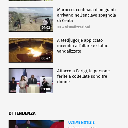
Marocco, centinaia di migranti
arrivano nell'enclave spagnola
di Ceuta
4 visualizzazioni
01:03
A Medjugorje appiccato
incendio all'altare e statue
vandalizzate
00:47
Attacco a Parigi, le persone
ferite a coltellate sono tre
donne
01:08
DI TENDENZA
ULTIME NOTIZIE