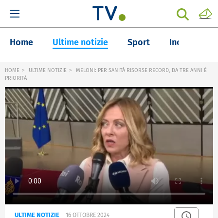
Home
Ultime notizie
Sport
Inchieste
HOME
ULTIME NOTIZIE
MELONI: PER SANITÀ RISORSE RECORD, DA TRE ANNI È
PRIORITÀ
ULTIME NOTIZIE
16 OTTOBRE 2024