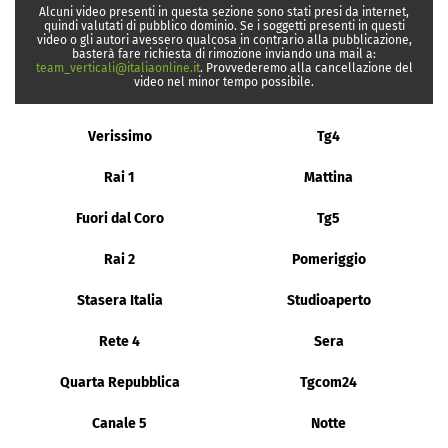
Alcuni video presenti in questa sezione sono stati presi da internet,
quindi valutati di pubblico dominio. Se i soggetti presenti in questi
video o gli autori avessero qualcosa in contrario alla pubblicazione,
basterà fare richiesta di rimozione inviando una mail a:
team_verticali@italiaonline.it
. Provvederemo alla cancellazione del
video nel minor tempo possibile.
Verissimo
Tg4
Rai 1
Mattina
Fuori dal Coro
Tg5
Rai 2
Pomeriggio
Stasera Italia
Studioaperto
Rete 4
Sera
Quarta Repubblica
Tgcom24
Canale 5
Notte