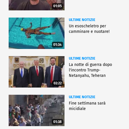
01:05
ULTIME NOTIZIE
Un esoscheletro per
camminare e nuotare!
01:34
ULTIME NOTIZIE
La notte di guerra dopo
l'incontro Trump-
Netanyahu, Teheran
all'attacco
02:22
ULTIME NOTIZIE
Fine settimana sarà
micidiale
01:38