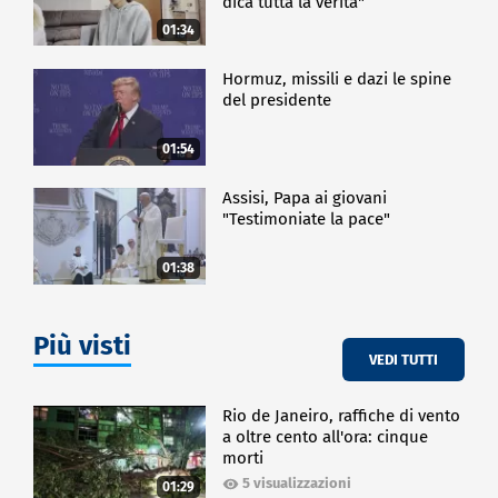
dica tutta la verità"
01:34
Hormuz, missili e dazi le spine
del presidente
01:54
Assisi, Papa ai giovani
"Testimoniate la pace"
01:38
Più visti
VEDI TUTTI
Rio de Janeiro, raffiche di vento
a oltre cento all'ora: cinque
morti
5 visualizzazioni
01:29