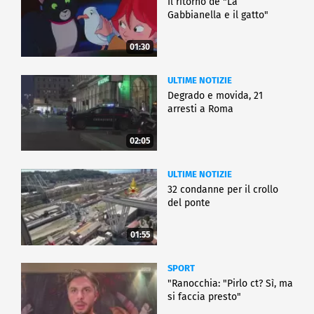
Il ritorno de "La
Gabbianella e il gatto"
01:30
ULTIME NOTIZIE
Degrado e movida, 21
arresti a Roma
02:05
ULTIME NOTIZIE
32 condanne per il crollo
del ponte
01:55
SPORT
"Ranocchia: "Pirlo ct? Sì, ma
si faccia presto"