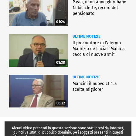
Pavia, in un anno gli rubano
15 biciclette, record del
pensionato
01:24
ULTIME NOTIZIE
Il procuratore di Palermo
Maurizio de Lucia: "Mafia a
caccia di nuove armi"
01:38
ULTIME NOTIZIE
Mancini il nuovo ct "La
scelta migliore"
05:32
Alcuni video presenti in questa sezione sono stati presi da internet,
quindi valutati di pubblico dominio. Se i soggetti presenti in questi