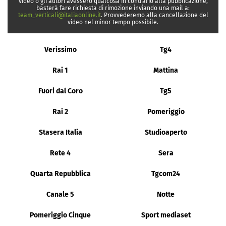
video o gli autori avessero qualcosa in contrario alla pubblicazione,
basterà fare richiesta di rimozione inviando una mail a:
team_verticali@italiaonline.it
. Provvederemo alla cancellazione del
video nel minor tempo possibile.
Verissimo
Tg4
Rai 1
Mattina
Fuori dal Coro
Tg5
Rai 2
Pomeriggio
Stasera Italia
Studioaperto
Rete 4
Sera
Quarta Repubblica
Tgcom24
Canale 5
Notte
Pomeriggio Cinque
Sport mediaset