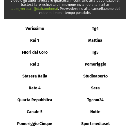
video o gli autori avessero qualcosa in contrario alla pubblicazione,
basterà fare richiesta di rimozione inviando una mail a:
team_verticali@italiaonline.it
. Provvederemo alla cancellazione del
video nel minor tempo possibile.
Verissimo
Tg4
Rai 1
Mattina
Fuori dal Coro
Tg5
Rai 2
Pomeriggio
Stasera Italia
Studioaperto
Rete 4
Sera
Quarta Repubblica
Tgcom24
Canale 5
Notte
Pomeriggio Cinque
Sport mediaset