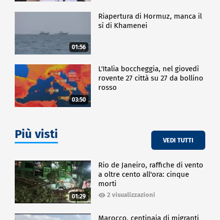
Riapertura di Hormuz, manca il
sì di Khamenei
01:56
L'Italia boccheggia, nel giovedì
rovente 27 città su 27 da bollino
rosso
03:50
Più visti
VEDI TUTTI
Rio de Janeiro, raffiche di vento
a oltre cento all'ora: cinque
morti
2 visualizzazioni
01:29
Marocco, centinaia di migranti