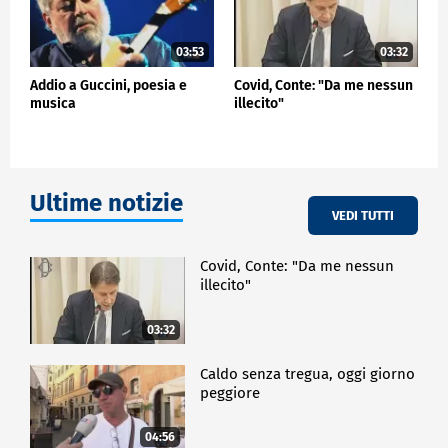
03:53
03:32
Addio a Guccini, poesia e
Covid, Conte: "Da me nessun
musica
illecito"
Ultime notizie
VEDI TUTTI
Covid, Conte: "Da me nessun
illecito"
03:32
Caldo senza tregua, oggi giorno
peggiore
04:56