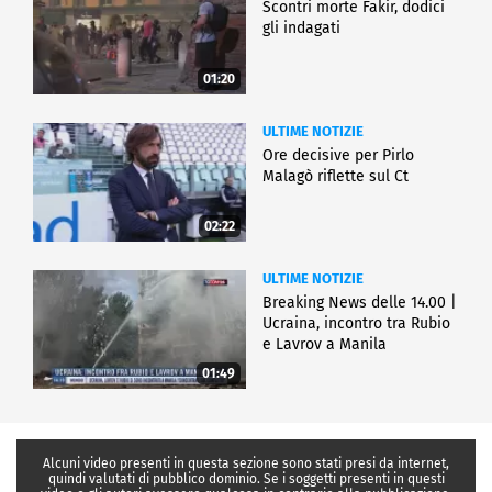
Scontri morte Fakir, dodici
gli indagati
01:20
ULTIME NOTIZIE
Ore decisive per Pirlo
Malagò riflette sul Ct
02:22
ULTIME NOTIZIE
Breaking News delle 14.00 |
Ucraina, incontro tra Rubio
e Lavrov a Manila
01:49
Alcuni video presenti in questa sezione sono stati presi da internet,
quindi valutati di pubblico dominio. Se i soggetti presenti in questi