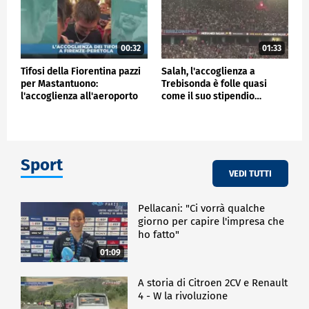
00:32
01:33
Tifosi della Fiorentina pazzi
Salah, l'accoglienza a
per Mastantuono:
Trebisonda è folle quasi
l'accoglienza all'aeroporto
come il suo stipendio…
Sport
VEDI TUTTI
Pellacani: "Ci vorrà qualche
giorno per capire l'impresa che
ho fatto"
01:09
A storia di Citroen 2CV e Renault
4 - W la rivoluzione