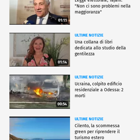
Legge elettorale, Tajani:
"Non ci sono problemi nella
maggioranza"
01:11
ULTIME NOTIZIE
Una collana di libri
dedicata allo studio della
gentilezza
01:14
ULTIME NOTIZIE
Ucraina, colpito edificio
residenziale a Odessa: 2
morti
00:54
ULTIME NOTIZIE
Cilento, la scommessa
green per riprendere il
turismo estero