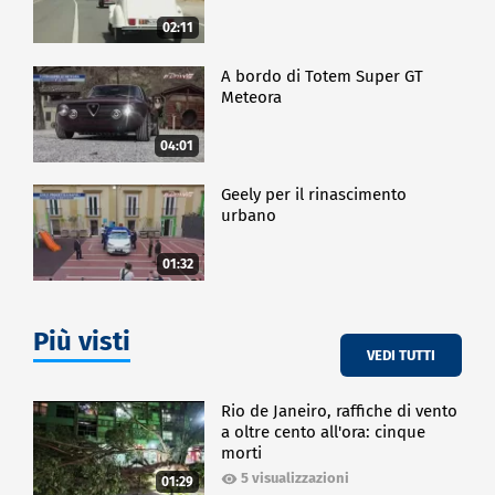
02:11
A bordo di Totem Super GT
Meteora
04:01
Geely per il rinascimento
urbano
01:32
Più visti
VEDI TUTTI
Rio de Janeiro, raffiche di vento
a oltre cento all'ora: cinque
morti
5 visualizzazioni
01:29