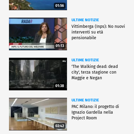
01:56
ULTIME NOTIZIE
Vittimberga (Inps): No nuovi
interventi su età
pensionabile
01:13
ULTIME NOTIZIE
'The Walking dead: dead
city', terza stagione con
Maggie e Negan
01:38
ULTIME NOTIZIE
PAC Milano: il progetto di
Ignazio Gardella nella
Project Room
02:42