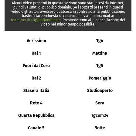
Alcuni video presenti in questa sezione sono stati presi da internet,
quindi valutati di pubblico dominio. Se i soggetti presenti in questi
video o gli autori avessero qualcosa in contrario alla pubblicazione,
basterà fare richiesta di rimozione inviando una mail a:
team_verticali@italiaonline.it
. Provvederemo alla cancellazione del
video nel minor tempo possibile.
Verissimo
Tg4
Rai 1
Mattina
Fuori dal Coro
Tg5
Rai 2
Pomeriggio
Stasera Italia
Studioaperto
Rete 4
Sera
Quarta Repubblica
Tgcom24
Canale 5
Notte