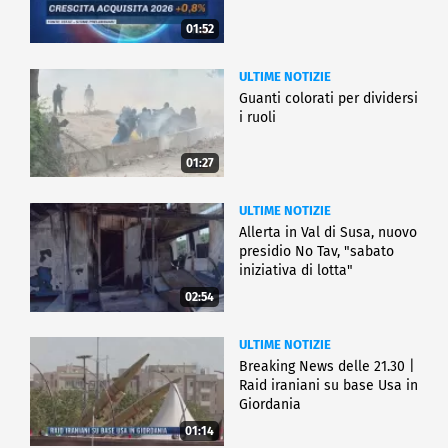
01:52
ULTIME NOTIZIE
Guanti colorati per dividersi
i ruoli
01:27
ULTIME NOTIZIE
Allerta in Val di Susa, nuovo
presidio No Tav, "sabato
iniziativa di lotta"
02:54
ULTIME NOTIZIE
Breaking News delle 21.30 |
Raid iraniani su base Usa in
Giordania
01:14