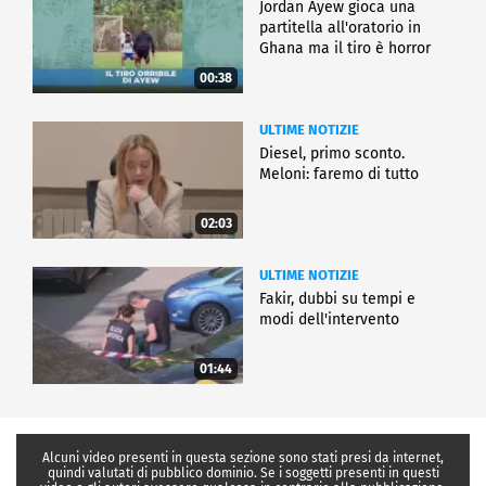
Jordan Ayew gioca una
partitella all'oratorio in
Ghana ma il tiro è horror
00:38
ULTIME NOTIZIE
Diesel, primo sconto.
Meloni: faremo di tutto
02:03
ULTIME NOTIZIE
Fakir, dubbi su tempi e
modi dell'intervento
01:44
Alcuni video presenti in questa sezione sono stati presi da internet,
quindi valutati di pubblico dominio. Se i soggetti presenti in questi