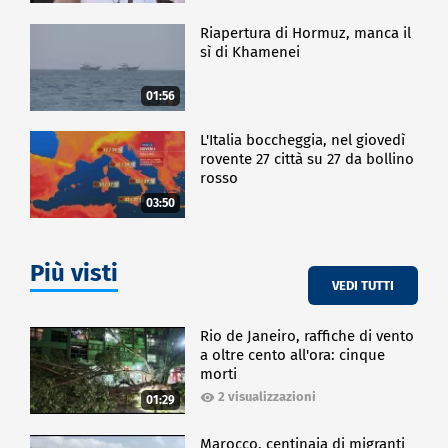
Riapertura di Hormuz, manca il
sì di Khamenei
01:56
L'Italia boccheggia, nel giovedì
rovente 27 città su 27 da bollino
rosso
03:50
Più visti
VEDI TUTTI
Rio de Janeiro, raffiche di vento
a oltre cento all'ora: cinque
morti
2 visualizzazioni
01:29
Marocco, centinaia di migranti