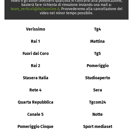
video o gli autori avessero qualcosa in contrario alla pubblicazione,
basterà fare richiesta di rimozione inviando una mail a:
team_verticali@italiaonline.it
. Provvederemo alla cancellazione del
video nel minor tempo possibile.
Verissimo
Tg4
Rai 1
Mattina
Fuori dal Coro
Tg5
Rai 2
Pomeriggio
Stasera Italia
Studioaperto
Rete 4
Sera
Quarta Repubblica
Tgcom24
Canale 5
Notte
Pomeriggio Cinque
Sport mediaset