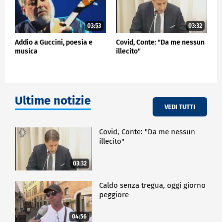
03:53
03:32
Addio a Guccini, poesia e
Covid, Conte: "Da me nessun
musica
illecito"
Ultime notizie
VEDI TUTTI
Covid, Conte: "Da me nessun
illecito"
03:32
Caldo senza tregua, oggi giorno
peggiore
04:56