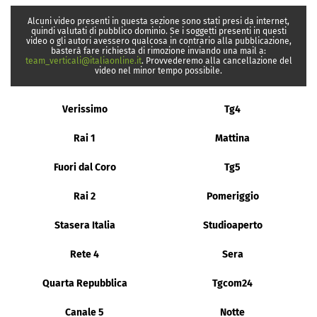
Alcuni video presenti in questa sezione sono stati presi da internet,
quindi valutati di pubblico dominio. Se i soggetti presenti in questi
video o gli autori avessero qualcosa in contrario alla pubblicazione,
basterà fare richiesta di rimozione inviando una mail a:
team_verticali@italiaonline.it
. Provvederemo alla cancellazione del
video nel minor tempo possibile.
Verissimo
Tg4
Rai 1
Mattina
Fuori dal Coro
Tg5
Rai 2
Pomeriggio
Stasera Italia
Studioaperto
Rete 4
Sera
Quarta Repubblica
Tgcom24
Canale 5
Notte