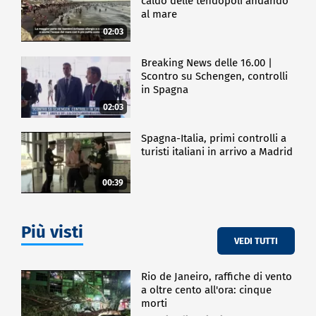
caldo delle tendopoli andando
al mare
02:03
Breaking News delle 16.00 |
Scontro su Schengen, controlli
in Spagna
02:03
Spagna-Italia, primi controlli a
turisti italiani in arrivo a Madrid
00:39
Più visti
VEDI TUTTI
Rio de Janeiro, raffiche di vento
a oltre cento all'ora: cinque
morti