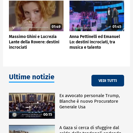
aggiunto.
POLITICA
01:49
01:45
Massimo Ghini e Lucrezia
Anna Pettinelli ed Emanuel
Lante della Rovere: destini
Lo: destini incrociati, tra
incrociati
musica e talento
Ultime notizie
VEDI TUTTI
Ex avvocato personale Trump,
Blanche è nuovo Procuratore
Generale Usa
00:15
A Gaza si cerca di sfuggire dal