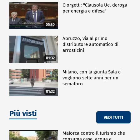
Giorgetti: "Clausola Ue, deroga
per energia e difesa"
05:30
Abruzzo, via al primo
distributore automatico di
arrosticini
01:32
Milano, con la giunta Sala ci
vogliono sette anni per un
semaforo
01:32
Più visti
VEDI TUTTI
Maiorca contro il turismo che
consuma case, acqua e