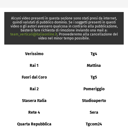
Alcuni video presenti in questa sezione sono stati presi da internet,
quindi valutati di pubblico dominio. Se i soggetti presenti in questi
video o gli autori avessero qualcosa in contrario alla pubblicazione,
basterà fare richiesta di rimozione inviando una mail a:
team_verticali@italiaonline.it
. Provvederemo alla cancellazione del
video nel minor tempo possibile.
Verissimo
Tg4
Rai 1
Mattina
Fuori dal Coro
Tg5
Rai 2
Pomeriggio
Stasera Italia
Studioaperto
Rete 4
Sera
Quarta Repubblica
Tgcom24