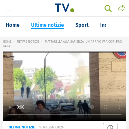
Home
Ultime notizie
Sport
Inchieste
HOME
ULTIME NOTIZIE
MATTARELLA ALLA SAPIENZA, UN ARRIVO FRA CORI PRO
GAZA
ULTIME NOTIZIE
16 MAGGIO 2024