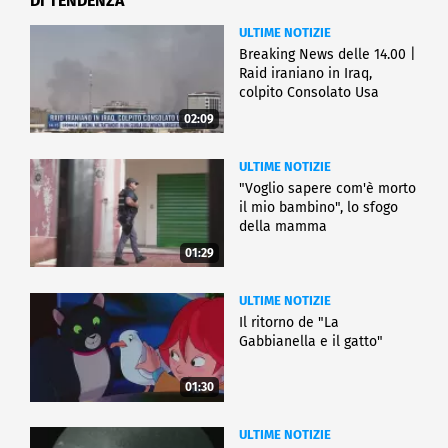
DI TENDENZA
ULTIME NOTIZIE
Breaking News delle 14.00 |
Raid iraniano in Iraq,
colpito Consolato Usa
02:09
ULTIME NOTIZIE
"Voglio sapere com'è morto
il mio bambino", lo sfogo
della mamma
01:29
ULTIME NOTIZIE
Il ritorno de "La
Gabbianella e il gatto"
01:30
ULTIME NOTIZIE