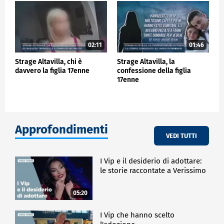
02:11
01:46
Strage Altavilla, chi è
Strage Altavilla, la
davvero la figlia 17enne
confessione della figlia
17enne
Approfondimenti
VEDI TUTTI
I Vip e il desiderio di adottare:
le storie raccontate a Verissimo
05:20
I Vip che hanno scelto