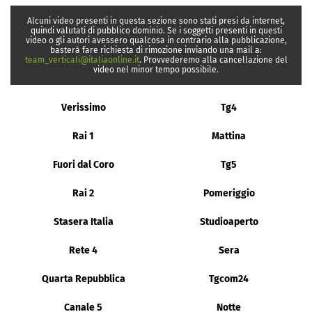
Alcuni video presenti in questa sezione sono stati presi da internet,
quindi valutati di pubblico dominio. Se i soggetti presenti in questi
video o gli autori avessero qualcosa in contrario alla pubblicazione,
basterà fare richiesta di rimozione inviando una mail a:
team_verticali@italiaonline.it
. Provvederemo alla cancellazione del
video nel minor tempo possibile.
Verissimo
Tg4
Rai 1
Mattina
Fuori dal Coro
Tg5
Rai 2
Pomeriggio
Stasera Italia
Studioaperto
Rete 4
Sera
Quarta Repubblica
Tgcom24
Canale 5
Notte