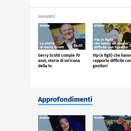
SUGGERITI
04:05
0
Gerry Scotti compie 70
Vip (e figli) che han
anni, storia di un'icona
rapporto difficile con
della tv
genitori
Approfondimenti