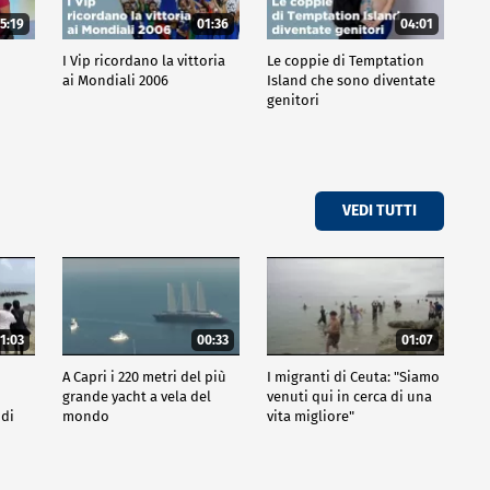
5:19
01:36
04:01
o
I Vip ricordano la vittoria
Le coppie di Temptation
ai Mondiali 2006
Island che sono diventate
genitori
VEDI TUTTI
1:03
00:33
01:07
A Capri i 220 metri del più
I migranti di Ceuta: "Siamo
grande yacht a vela del
venuti qui in cerca di una
 di
mondo
vita migliore"