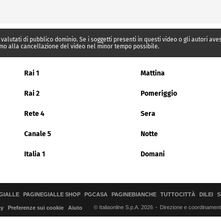
 valutati di pubblico dominio. Se i soggetti presenti in questi video o gli autori av
mo alla cancellazione del video nel minor tempo possibile.
Rai 1
Mattina
Rai 2
Pomeriggio
Rete 4
Sera
Canale 5
Notte
Italia 1
Domani
GIALLE
PAGINEGIALLE SHOP
PGCASA
PAGINEBIANCHE
TUTTOCITTÀ
DILEI
S
© Italiaonline S.p.A. 2026
Direzione e coordinamento 
cy
Preferenze sui cookie
Aiuto