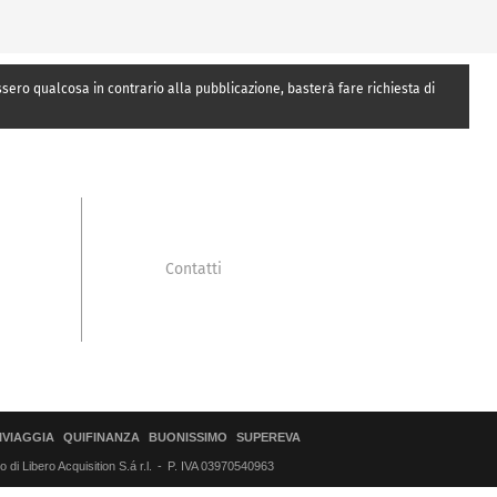
essero qualcosa in contrario alla pubblicazione, basterà fare richiesta di
Contatti
IVIAGGIA
QUIFINANZA
BUONISSIMO
SUPEREVA
di Libero Acquisition S.á r.l.
P. IVA 03970540963