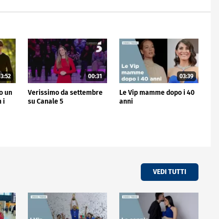
3:52
00:31
03:39
no un
Verissimo da settembre
Le Vip mamme dopo i 40
 i
su Canale 5
anni
VEDI TUTTI