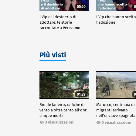
05:20
0
I Vip e il desiderio di
I Vip che hanno scelt
adottare: le storie
l'adozione
raccontate a Verissimo
Più visti
01:29
0
Rio de Janeiro, raffiche di
Marocco, centinaia di
vento a oltre cento all'ora:
migranti arrivano
cinque morti
nell'enclave spagnola
Ceuta
3 visualizzazioni
5 visualizzazioni