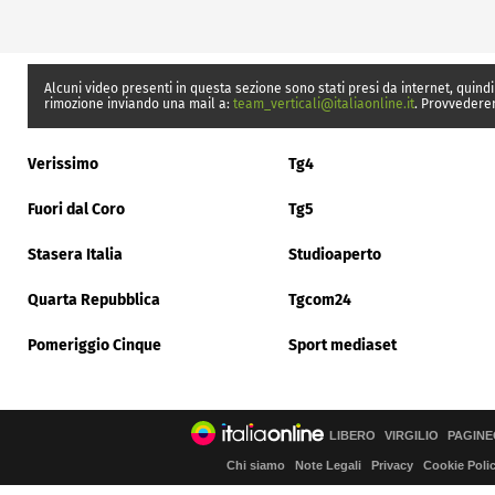
Alcuni video presenti in questa sezione sono stati presi da internet, quindi
rimozione inviando una mail a:
team_verticali@italiaonline.it
. Provvedere
Verissimo
Tg4
Fuori dal Coro
Tg5
Stasera Italia
Studioaperto
Quarta Repubblica
Tgcom24
Pomeriggio Cinque
Sport mediaset
LIBERO
VIRGILIO
PAGINE
Chi siamo
Note Legali
Privacy
Cookie Poli