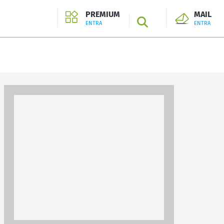
PREMIUM
MAIL
SEARCH
ENTRA
ENTRA
ENTRA