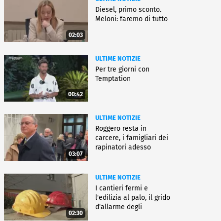
Diesel, primo sconto.
Meloni: faremo di tutto
02:03
ULTIME NOTIZIE
Per tre giorni con
Temptation
00:42
ULTIME NOTIZIE
Roggero resta in
carcere, i famigliari dei
rapinatori adesso
03:07
battono cassa
ULTIME NOTIZIE
I cantieri fermi e
l'edilizia al palo, il grido
d'allarme degli
02:30
architetti