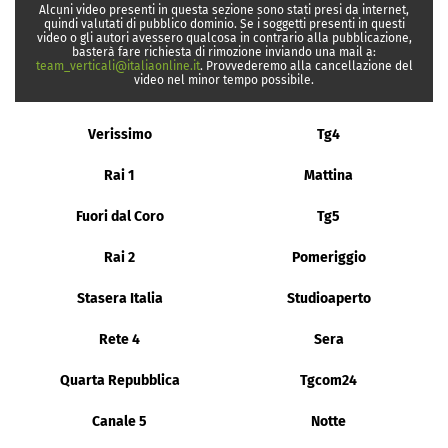
Alcuni video presenti in questa sezione sono stati presi da internet,
quindi valutati di pubblico dominio. Se i soggetti presenti in questi
video o gli autori avessero qualcosa in contrario alla pubblicazione,
basterà fare richiesta di rimozione inviando una mail a:
team_verticali@italiaonline.it
. Provvederemo alla cancellazione del
video nel minor tempo possibile.
Verissimo
Tg4
Rai 1
Mattina
Fuori dal Coro
Tg5
Rai 2
Pomeriggio
Stasera Italia
Studioaperto
Rete 4
Sera
Quarta Repubblica
Tgcom24
Canale 5
Notte