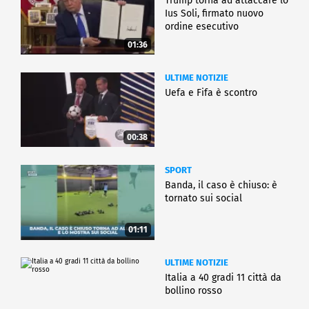
Trump torna ad attaccare lo
Ius Soli, firmato nuovo
ordine esecutivo
01:36
ULTIME NOTIZIE
Uefa e Fifa è scontro
00:38
SPORT
Banda, il caso è chiuso: è
tornato sui social
01:11
ULTIME NOTIZIE
Italia a 40 gradi 11 città da
bollino rosso