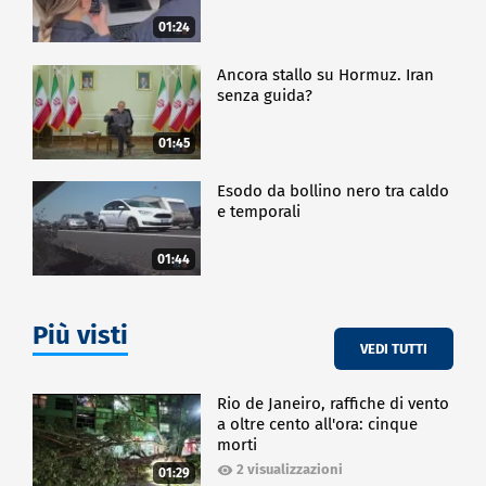
01:24
Ancora stallo su Hormuz. Iran
senza guida?
01:45
Esodo da bollino nero tra caldo
e temporali
01:44
Più visti
VEDI TUTTI
Rio de Janeiro, raffiche di vento
a oltre cento all'ora: cinque
morti
2 visualizzazioni
01:29