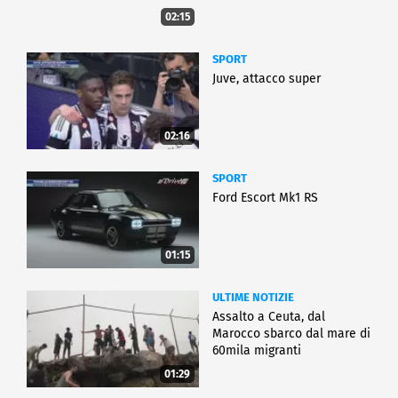
02:15
SPORT
Juve, attacco super
02:16
SPORT
Ford Escort Mk1 RS
01:15
ULTIME NOTIZIE
Assalto a Ceuta, dal
Marocco sbarco dal mare di
60mila migranti
01:29