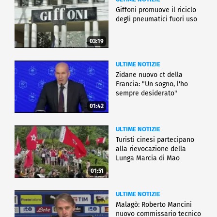
Giffoni promuove il riciclo
degli pneumatici fuori uso
03:19
ULTIME NOTIZIE
Zidane nuovo ct della
Francia: "Un sogno, l'ho
sempre desiderato"
01:42
ULTIME NOTIZIE
Turisti cinesi partecipano
alla rievocazione della
Lunga Marcia di Mao
01:51
ULTIME NOTIZIE
Malagò: Roberto Mancini
nuovo commissario tecnico