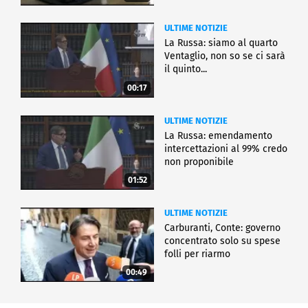
ULTIME NOTIZIE
La Russa: siamo al quarto
Ventaglio, non so se ci sarà
il quinto...
00:17
ULTIME NOTIZIE
La Russa: emendamento
intercettazioni al 99% credo
non proponibile
01:52
ULTIME NOTIZIE
Carburanti, Conte: governo
concentrato solo su spese
folli per riarmo
00:49