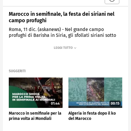
Marocco in semifinale, la festa dei siriani nel
campo profughi
Roma, 11 dic. (askanews) - Nel grande campo
profughi di Barisha in Siria, gli sfollati siriani sotto
un tendone - tutti uomini - guardano Marocco-
Portogallo ed esultano per la vittoria della squadra
nordafricana che per la prima volta arriva in una
semifinale del Mondiale di calcio. Una vittoria che
"ha unito il cuore degli arabi" dice uno di loro.
SUGGERITI
ESTERI
01:44
00:15
Marocco in semifinale per la
Algeria in festa dopo il ko
prima volta ai Mondiali
del Marocco