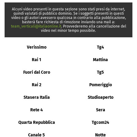
Alcuni video presenti in questa sezione sono stati presi da internet,
quindi valutati di pubblico dominio. Se i soggetti presenti in questi
video o gli autori avessero qualcosa in contrario alla pubblicazione,
basterà fare richiesta di rimozione inviando una mail a:
team_verticali@italiaonline.it
. Provvederemo alla cancellazione del
video nel minor tempo possibile.
Verissimo
Tg4
Rai 1
Mattina
Fuori dal Coro
Tg5
Rai 2
Pomeriggio
Stasera Italia
Studioaperto
Rete 4
Sera
Quarta Repubblica
Tgcom24
Canale 5
Notte