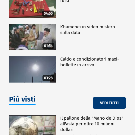
furti
04:50
Khamenei in video mistero
sulla data
01:54
Caldo e condizionatori maxi-
bollette in arrivo
03:28
Più visti
VEDI TUTTI
Il pallone della "Mano de Dios"
all'asta per oltre 10 milioni
dollari