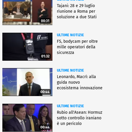
Tajani: 28 e 29 luglio
riunione a Roma per
soluzione a due Stati
00:31
ULTIME NOTIZIE
FS, bodycam per oltre
mille operatori della
sicurezza
01:32
ULTIME NOTIZIE
Leonardo, Macrì: alla
guida nuovo
ecosistema innovazione
00:44
ULTIME NOTIZIE
Rubio all'Asean: Hormuz
sotto controllo iraniano
è un pericolo
00:44