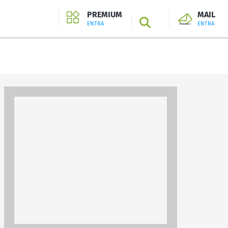
PREMIUM
MAIL
SEARCH
ENTRA
ENTRA
ENTRA