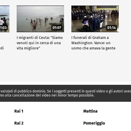
1:03
01:07
01:14
I migranti di Ceuta: "Siamo
I funerali di Graham a
venuti qui in cerca di una
Washington. Vance: un
 di
vita migliore"
uomo che amava la gente
 valutati di pubblico dominio. Se i soggetti presenti in questi video o gli autori av
mo alla cancellazione del video nel minor tempo possibile.
Rai 1
Mattina
Rai 2
Pomeriggio