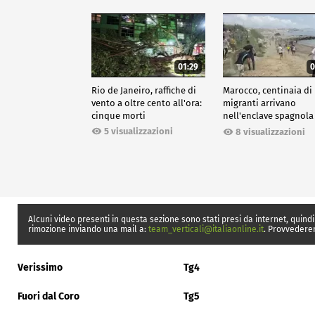
01:29
0
Rio de Janeiro, raffiche di
Marocco, centinaia di
vento a oltre cento all'ora:
migranti arrivano
cinque morti
nell'enclave spagnola
Ceuta
5 visualizzazioni
8 visualizzazioni
Alcuni video presenti in questa sezione sono stati presi da internet, quindi
rimozione inviando una mail a:
team_verticali@italiaonline.it
. Provvedere
Verissimo
Tg4
Fuori dal Coro
Tg5