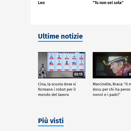
Leo
"Tu non sei sola"
Ultime notizie
02:15
0
Cina, la scuola dove si
Marcinelle, Braca: "Il 
formano i robot per il
docu per chi ha perso 
mondo del lavoro
nonni o i padri"
Più visti