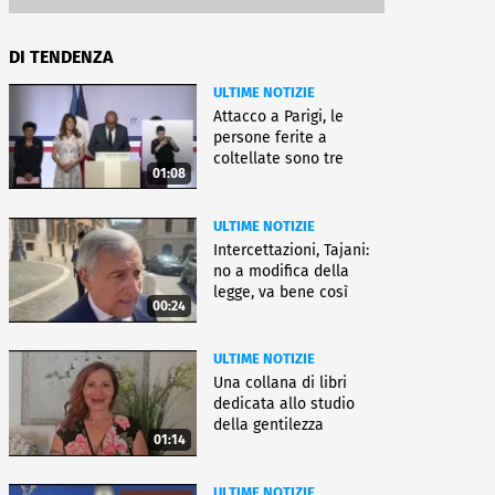
DI TENDENZA
ULTIME NOTIZIE
Attacco a Parigi, le
persone ferite a
coltellate sono tre
01:08
donne
ULTIME NOTIZIE
Intercettazioni, Tajani:
no a modifica della
legge, va bene così
00:24
ULTIME NOTIZIE
Una collana di libri
dedicata allo studio
della gentilezza
01:14
ULTIME NOTIZIE