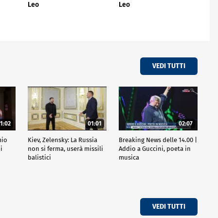
Leo
Leo
VEDI TUTTI
1:02
01:01
02:07
mio
Kiev, Zelensky: La Russia
Breaking News delle 14.00 |
i
non si ferma, userà missili
Addio a Guccini, poeta in
balistici
musica
VEDI TUTTI