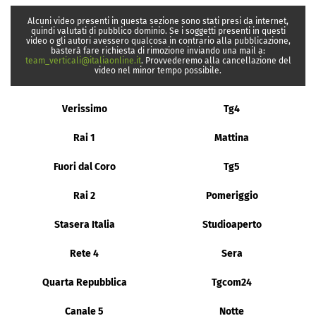
Alcuni video presenti in questa sezione sono stati presi da internet,
quindi valutati di pubblico dominio. Se i soggetti presenti in questi
video o gli autori avessero qualcosa in contrario alla pubblicazione,
basterà fare richiesta di rimozione inviando una mail a:
team_verticali@italiaonline.it
. Provvederemo alla cancellazione del
video nel minor tempo possibile.
Verissimo
Tg4
Rai 1
Mattina
Fuori dal Coro
Tg5
Rai 2
Pomeriggio
Stasera Italia
Studioaperto
Rete 4
Sera
Quarta Repubblica
Tgcom24
Canale 5
Notte