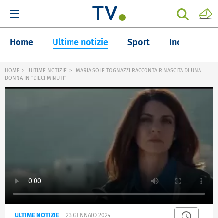
Home
Ultime notizie
Sport
Inchieste
HOME
ULTIME NOTIZIE
MARIA SOLE TOGNAZZI RACCONTA RINASCITA DI UNA
DONNA IN "DIECI MINUTI"
ULTIME NOTIZIE
23 GENNAIO 2024