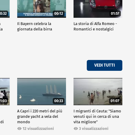
0:32
00:12
01:57
a
Il Bayern celebra la
La storia di Alfa Romeo -
la
giornata della birra
Romantici e nostalgici
VEDI TUTTI
1:03
00:33
01:07
A Capri i 220 metri del più
I migranti di Ceuta: "Siamo
grande yacht a vela del
venuti qui in cerca di una
 di
mondo
vita migliore"
12 visualizzazioni
3 visualizzazioni