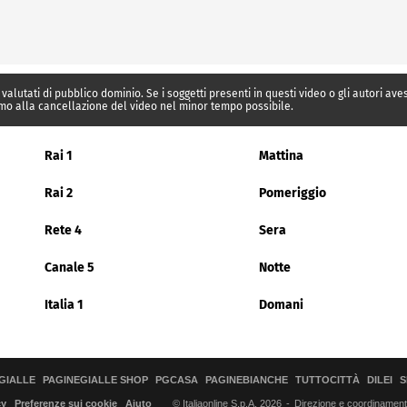
 valutati di pubblico dominio. Se i soggetti presenti in questi video o gli autori av
mo alla cancellazione del video nel minor tempo possibile.
Rai 1
Mattina
Rai 2
Pomeriggio
Rete 4
Sera
Canale 5
Notte
Italia 1
Domani
GIALLE
PAGINEGIALLE SHOP
PGCASA
PAGINEBIANCHE
TUTTOCITTÀ
DILEI
S
© Italiaonline S.p.A. 2026
Direzione e coordinamento 
cy
Preferenze sui cookie
Aiuto