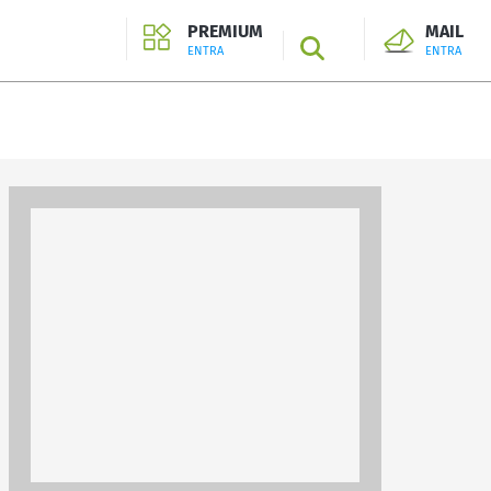
PREMIUM
MAIL
SEARCH
ENTRA
ENTRA
ENTRA