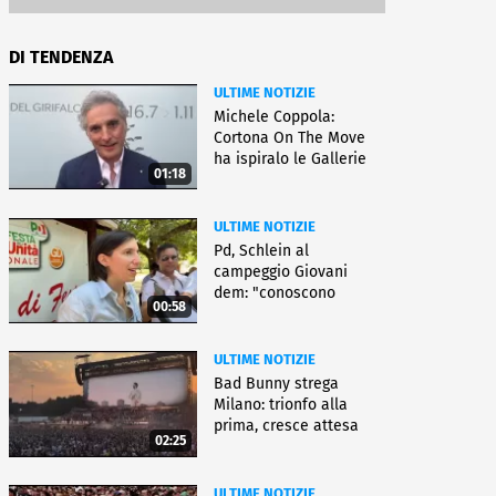
DI TENDENZA
ULTIME NOTIZIE
Michele Coppola:
Cortona On The Move
ha ispiralo le Gallerie
01:18
d'Italia
ULTIME NOTIZIE
Pd, Schlein al
campeggio Giovani
dem: "conoscono
00:58
priorità italiani"
ULTIME NOTIZIE
Bad Bunny strega
Milano: trionfo alla
prima, cresce attesa
02:25
per bis
ULTIME NOTIZIE