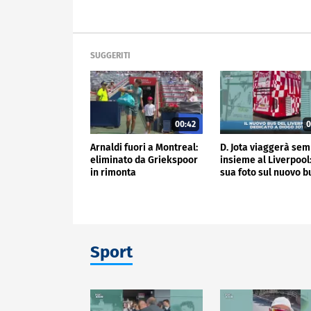
SUGGERITI
00:42
0
Arnaldi fuori a Montreal:
D. Jota viaggerà se
eliminato da Griekspoor
insieme al Liverpool:
in rimonta
sua foto sul nuovo b
Sport