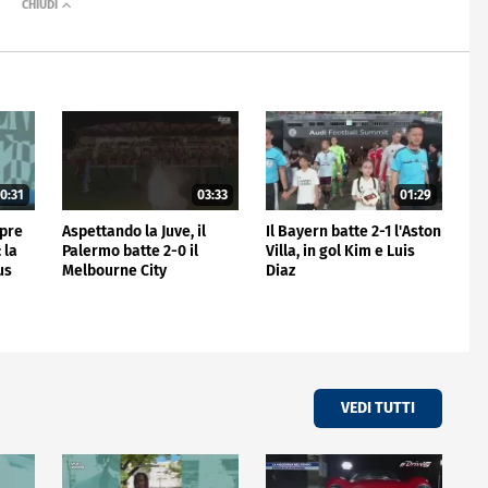
0:31
03:33
01:29
mpre
Aspettando la Juve, il
Il Bayern batte 2-1 l'Aston
 la
Palermo batte 2-0 il
Villa, in gol Kim e Luis
us
Melbourne City
Diaz
VEDI TUTTI