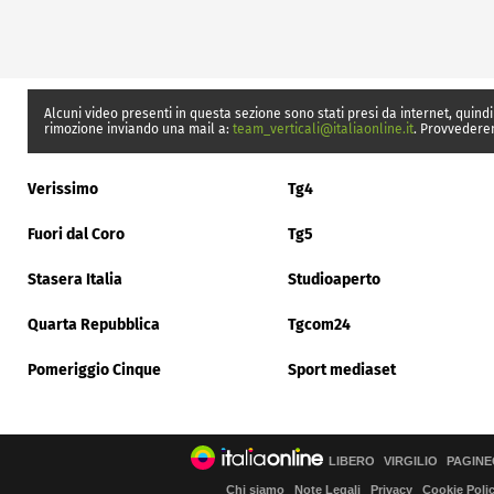
Alcuni video presenti in questa sezione sono stati presi da internet, quindi
rimozione inviando una mail a:
team_verticali@italiaonline.it
. Provvedere
Verissimo
Tg4
Fuori dal Coro
Tg5
Stasera Italia
Studioaperto
Quarta Repubblica
Tgcom24
Pomeriggio Cinque
Sport mediaset
LIBERO
VIRGILIO
PAGINE
Chi siamo
Note Legali
Privacy
Cookie Poli