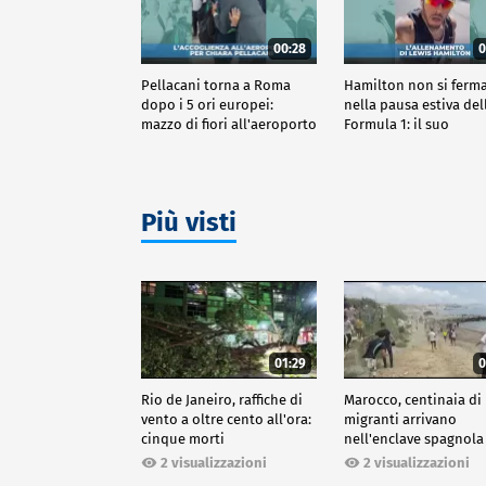
00:28
0
Pellacani torna a Roma
Hamilton non si ferm
dopo i 5 ori europei:
nella pausa estiva del
mazzo di fiori all'aeroporto
Formula 1: il suo
allenamento
Più visti
01:29
0
Rio de Janeiro, raffiche di
Marocco, centinaia di
vento a oltre cento all'ora:
migranti arrivano
cinque morti
nell'enclave spagnola
Ceuta
2 visualizzazioni
2 visualizzazioni