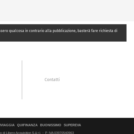
essero qualcosa in contrario alla pubblicazione, basterà fare richiesta di
Contatti
IVIAGGIA
QUIFINANZA
BUONISSIMO
SUPEREVA
di Libero Acquisition S.á r.l.
P. IVA 03970540963