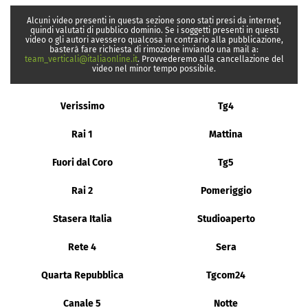
Alcuni video presenti in questa sezione sono stati presi da internet,
quindi valutati di pubblico dominio. Se i soggetti presenti in questi
video o gli autori avessero qualcosa in contrario alla pubblicazione,
basterà fare richiesta di rimozione inviando una mail a:
team_verticali@italiaonline.it
. Provvederemo alla cancellazione del
video nel minor tempo possibile.
Verissimo
Tg4
Rai 1
Mattina
Fuori dal Coro
Tg5
Rai 2
Pomeriggio
Stasera Italia
Studioaperto
Rete 4
Sera
Quarta Repubblica
Tgcom24
Canale 5
Notte