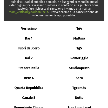
quindi valutati di pubblico dominio. Se i soggetti presenti in questi
video o gli autori avessero qualcosa in contrario alla pubblicazione,
basterà fare richiesta di rimozione inviando una mail a:
team_verticali@italiaonline.it
. Provvederemo alla cancellazione del
video nel minor tempo possibile.
Verissimo
Tg4
Rai 1
Mattina
Fuori dal Coro
Tg5
Rai 2
Pomeriggio
Stasera Italia
Studioaperto
Rete 4
Sera
Quarta Repubblica
Tgcom24
Canale 5
Notte
Pomeriggio Cinque
Sport mediaset