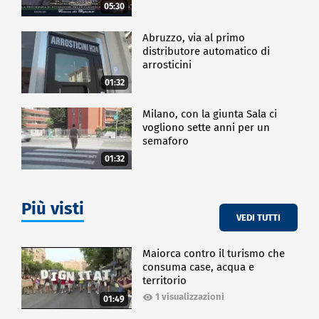
dai fallimenti possano portare al successo, ispirando
05:30
chi desidera lasciare un segno nel mondo degli
affari.
Abruzzo, via al primo
distributore automatico di
CRONACA
arrosticini
01:32
Milano, con la giunta Sala ci
vogliono sette anni per un
semaforo
01:32
Più visti
VEDI TUTTI
Maiorca contro il turismo che
consuma case, acqua e
territorio
1 visualizzazioni
01:49