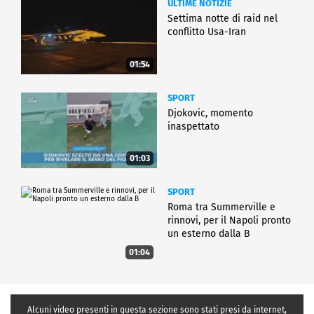
ULTIME NOTIZIE
Settima notte di raid nel
conflitto Usa-Iran
01:54
SPORT
Djokovic, momento
inaspettato
01:03
SPORT
Roma tra Summerville e
rinnovi, per il Napoli pronto
un esterno dalla B
01:04
Alcuni video presenti in questa sezione sono stati presi da internet,