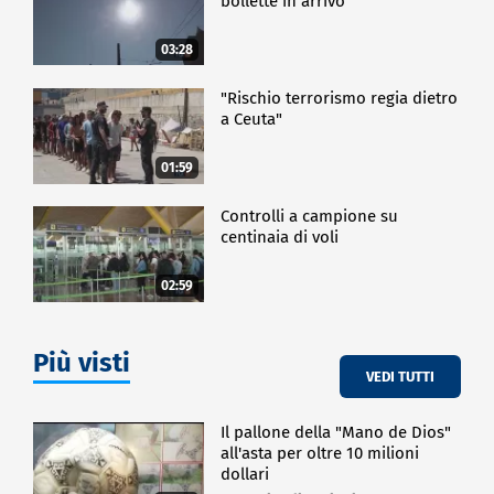
bollette in arrivo
03:28
"Rischio terrorismo regia dietro
a Ceuta"
01:59
Controlli a campione su
centinaia di voli
02:59
Più visti
VEDI TUTTI
Il pallone della "Mano de Dios"
all'asta per oltre 10 milioni
dollari