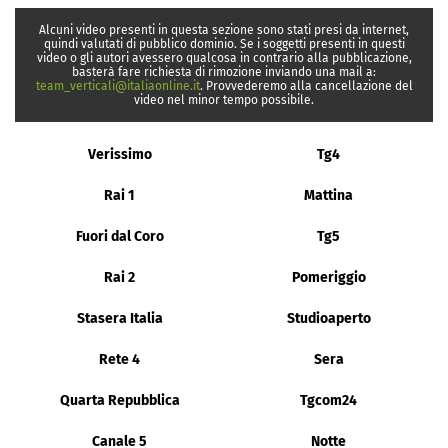
Alcuni video presenti in questa sezione sono stati presi da internet,
quindi valutati di pubblico dominio. Se i soggetti presenti in questi
video o gli autori avessero qualcosa in contrario alla pubblicazione,
basterà fare richiesta di rimozione inviando una mail a:
team_verticali@italiaonline.it
. Provvederemo alla cancellazione del
video nel minor tempo possibile.
Verissimo
Tg4
Rai 1
Mattina
Fuori dal Coro
Tg5
Rai 2
Pomeriggio
Stasera Italia
Studioaperto
Rete 4
Sera
Quarta Repubblica
Tgcom24
Canale 5
Notte