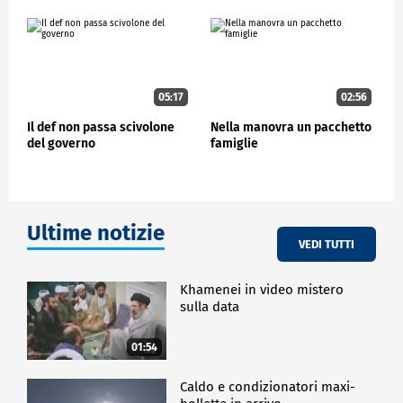
05:17
02:56
Il def non passa scivolone
Nella manovra un pacchetto
del governo
famiglie
Ultime notizie
VEDI TUTTI
Khamenei in video mistero
sulla data
01:54
Caldo e condizionatori maxi-