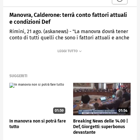
Manovra, Calderone: terrà conto fattori attuali
e condizioni Def
Rimini, 21 ago. (askanews) - "La manovra dovrà tener
conto di tutti quelli che sono i fattori attuali e anche
certamente le condizioni di esercizio che poi
verranno dal Def. Dobbiamo tener conto della
necessità di muoverci in un contesto che dia le
necessarie garanzie. Noi abbiamo tutta una serie di
attività, il collega Giorgetti stamattina ha fatto delle
riflessioni sull'importanza di sostenere il lavoro". Lo
SUGGERITI
ha detto il ministro del Lavoro, Marina Elvira
Calderone, in una conferenza stampa al Meeting di
Rimini.
Con Giorgetti "già ci siamo incontrati - ha aggiunto
Calderone -, come ministri abbiamo già fatto delle
01:59
01:54
richieste al Mef e nei prossimi mesi andremo a
In manovra non si potrà fare
Breaking News delle 14.00 |
delinearli".
tutto
Def, Giorgetti: superbonus
devastante
POLITICA