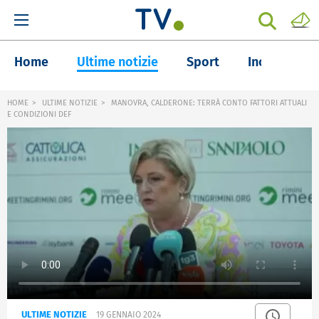
Home
Ultime notizie
Sport
Inchieste
HOME
ULTIME NOTIZIE
MANOVRA, CALDERONE: TERRÀ CONTO FATTORI ATTUALI
E CONDIZIONI DEF
ULTIME NOTIZIE
19 GENNAIO 2024