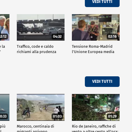
VEDI TUTTI
2:12
04:32
02:16
e la
Traffico, code e caldo
Tensione Roma-Madrid
"
richiami alla prudenza
l'Unione Europea media
VEDI TUTTI
0:33
01:03
01:29
 più
Marocco, centinaia di
Rio de Janeiro, raffiche di
l
migranti arrivano
vento a oltre cento all'ora: