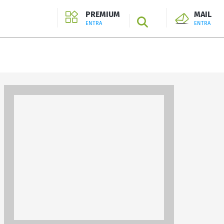
PREMIUM
MAIL
SEARCH
ENTRA
ENTRA
ENTRA