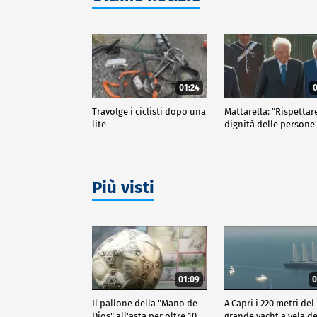
01:24
0
Travolge i ciclisti dopo una
Mattarella: "Rispettar
lite
dignità delle persone
Più visti
01:09
0
Il pallone della "Mano de
A Capri i 220 metri del
Dios" all'asta per oltre 10
grande yacht a vela de