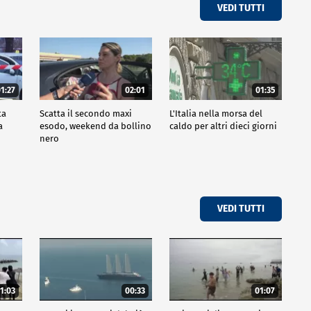
VEDI TUTTI
1:27
02:01
01:35
ta
Scatta il secondo maxi
L'Italia nella morsa del
a
esodo, weekend da bollino
caldo per altri dieci giorni
nero
VEDI TUTTI
1:03
00:33
01:07