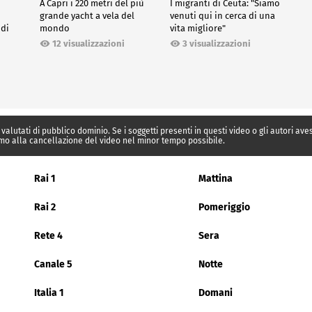
A Capri i 220 metri del più
I migranti di Ceuta: "Siamo
grande yacht a vela del
venuti qui in cerca di una
 di
mondo
vita migliore"
12 visualizzazioni
3 visualizzazioni
 valutati di pubblico dominio. Se i soggetti presenti in questi video o gli autori av
mo alla cancellazione del video nel minor tempo possibile.
Rai 1
Mattina
Rai 2
Pomeriggio
Rete 4
Sera
Canale 5
Notte
Italia 1
Domani