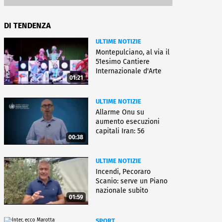
DI TENDENZA
ULTIME NOTIZIE
Montepulciano, al via il
51esimo Cantiere
Internazionale d'Arte
01:21
ULTIME NOTIZIE
Allarme Onu su
aumento esecuzioni
capitali Iran: 56
00:38
uccisioni da marzo
ULTIME NOTIZIE
Incendi, Pecoraro
Scanio: serve un Piano
nazionale subito
01:59
operativo
SPORT