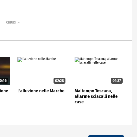
0:16
02:28
01:37
ione
L'alluvione nelle Marche
Maltempo Toscana,
allarme sciacalli nelle
case