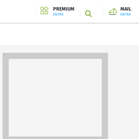
PREMIUM
MAIL
SEARCH
ENTRA
ENTRA
ENTRA