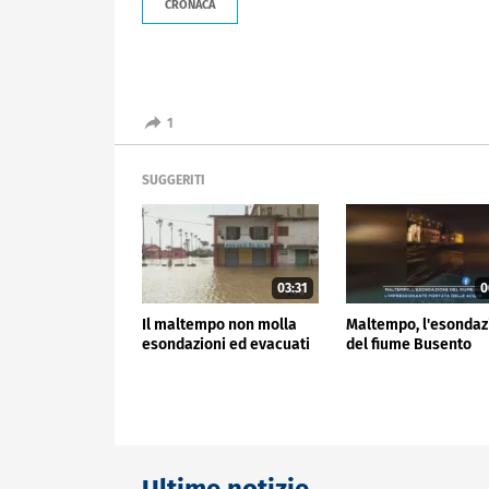
CRONACA
1
SUGGERITI
03:31
0
Il maltempo non molla
Maltempo, l'esondaz
esondazioni ed evacuati
del fiume Busento
Ultime notizie