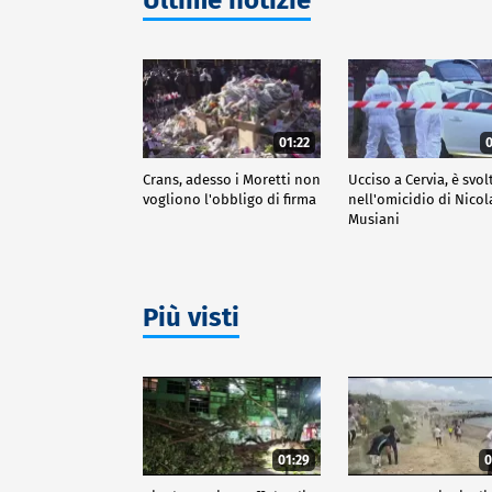
01:22
0
Crans, adesso i Moretti non
Ucciso a Cervia, è svol
vogliono l'obbligo di firma
nell'omicidio di Nicol
Musiani
Più visti
01:29
0