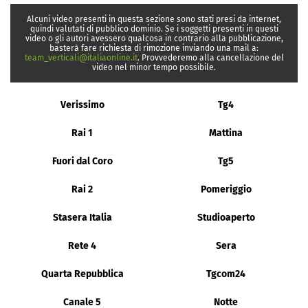
Alcuni video presenti in questa sezione sono stati presi da internet,
quindi valutati di pubblico dominio. Se i soggetti presenti in questi
video o gli autori avessero qualcosa in contrario alla pubblicazione,
basterà fare richiesta di rimozione inviando una mail a:
team_verticali@italiaonline.it
. Provvederemo alla cancellazione del
video nel minor tempo possibile.
Verissimo
Tg4
Rai 1
Mattina
Fuori dal Coro
Tg5
Rai 2
Pomeriggio
Stasera Italia
Studioaperto
Rete 4
Sera
Quarta Repubblica
Tgcom24
Canale 5
Notte