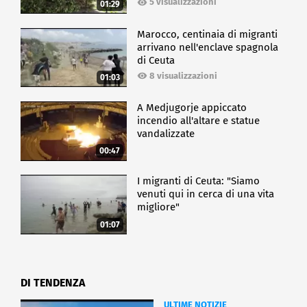
5 visualizzazioni
01:29
Marocco, centinaia di migranti
arrivano nell'enclave spagnola
di Ceuta
8 visualizzazioni
01:03
A Medjugorje appiccato
incendio all'altare e statue
vandalizzate
00:47
I migranti di Ceuta: "Siamo
venuti qui in cerca di una vita
migliore"
01:07
DI TENDENZA
ULTIME NOTIZIE