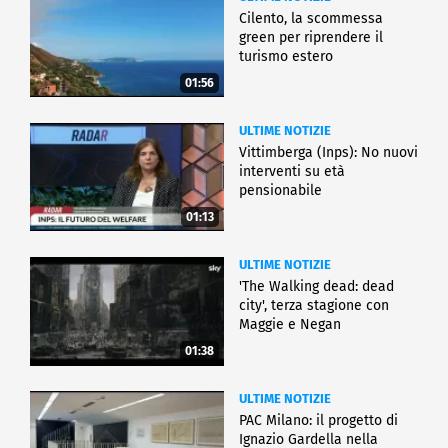
Cilento, la scommessa
green per riprendere il
turismo estero
01:56
ULTIME NOTIZIE
Vittimberga (Inps): No nuovi
interventi su età
pensionabile
01:13
ULTIME NOTIZIE
'The Walking dead: dead
city', terza stagione con
Maggie e Negan
01:38
ULTIME NOTIZIE
PAC Milano: il progetto di
Ignazio Gardella nella