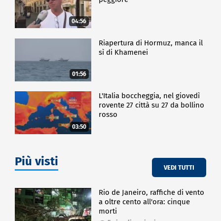
04:56
Riapertura di Hormuz, manca il
sì di Khamenei
01:56
L'Italia boccheggia, nel giovedì
rovente 27 città su 27 da bollino
rosso
03:50
Più visti
VEDI TUTTI
Rio de Janeiro, raffiche di vento
a oltre cento all'ora: cinque
morti