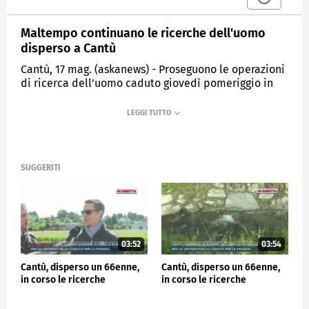
Maltempo continuano le ricerche dell'uomo
disperso a Cantù
Cantù, 17 mag. (askanews) - Proseguono le operazioni
di ricerca dell'uomo caduto giovedì pomeriggio in
una roggia ingrossata dal maltempo a Cantù, nel
Comasco. I vigili del fuoco sono impegnati sul posto
con un elicottero, con i nuclei sommozzatori e droni,
specialisti nel soccorso fluviale.
Dalle ricostruzioni dei testimoni, l'uomo, un
SUGGERITI
pensionato di 66 anni, originario di Cantù, si trovava
su un ponticello pedonale di servizio quando è stato
travolto dalla forza dell'acqua che lo ha trascinato
nel torrente in piena.
03:52
03:54
CRONACA
Cantù, disperso un 66enne,
Cantù, disperso un 66enne,
in corso le ricerche
in corso le ricerche