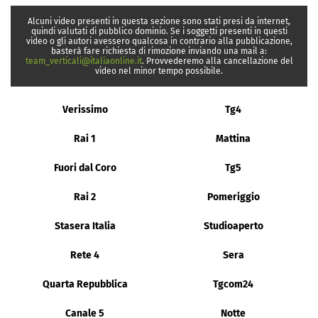
Alcuni video presenti in questa sezione sono stati presi da internet,
quindi valutati di pubblico dominio. Se i soggetti presenti in questi
video o gli autori avessero qualcosa in contrario alla pubblicazione,
basterà fare richiesta di rimozione inviando una mail a:
team_verticali@italiaonline.it
. Provvederemo alla cancellazione del
video nel minor tempo possibile.
Verissimo
Tg4
Rai 1
Mattina
Fuori dal Coro
Tg5
Rai 2
Pomeriggio
Stasera Italia
Studioaperto
Rete 4
Sera
Quarta Repubblica
Tgcom24
Canale 5
Notte