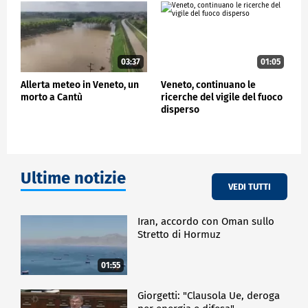
03:37
01:05
Allerta meteo in Veneto, un
Veneto, continuano le
morto a Cantù
ricerche del vigile del fuoco
disperso
Ultime notizie
VEDI TUTTI
Iran, accordo con Oman sullo
Stretto di Hormuz
01:55
Giorgetti: "Clausola Ue, deroga