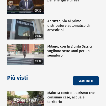
per energia e difesa"
05:30
Abruzzo, via al primo
distributore automatico di
arrosticini
01:32
Milano, con la giunta Sala ci
vogliono sette anni per un
semaforo
01:32
Più visti
VEDI TUTTI
Maiorca contro il turismo che
consuma case, acqua e
territorio