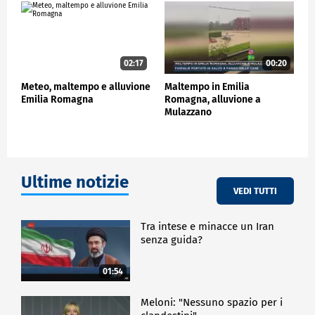
prosciugamenti di scantinati allagati.
Il Centro Operativo Nazionale dei Vigili del fuoco ha
disposto l'invio di squadre esperte nel pompaggio di
acqua e specialisti sommozzatori dalla Liguria.
02:17
00:20
Meteo, maltempo e alluvione
Maltempo in Emilia
CRONACA
Emilia Romagna
Romagna, alluvione a
Mulazzano
Ultime notizie
VEDI TUTTI
Tra intese e minacce un Iran
senza guida?
01:54
Meloni: "Nessuno spazio per i