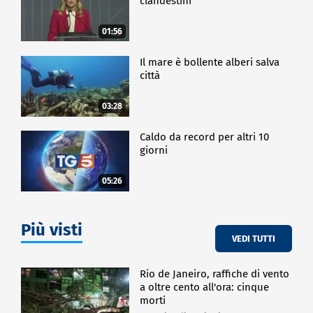
clandestini"
01:56
Il mare è bollente alberi salva
città
03:28
Caldo da record per altri 10
giorni
05:26
Più visti
VEDI TUTTI
Rio de Janeiro, raffiche di vento
a oltre cento all'ora: cinque
morti