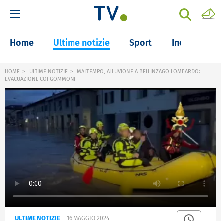
Home
Ultime notizie
Sport
Inchieste
HOME
ULTIME NOTIZIE
MALTEMPO, ALLUVIONE A BELLINZAGO LOMBARDO:
EVACUAZIONE COI GOMMONI
ULTIME NOTIZIE
16 MAGGIO 2024