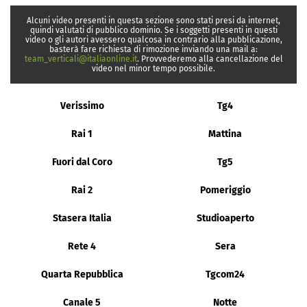
Alcuni video presenti in questa sezione sono stati presi da internet,
quindi valutati di pubblico dominio. Se i soggetti presenti in questi
video o gli autori avessero qualcosa in contrario alla pubblicazione,
basterà fare richiesta di rimozione inviando una mail a:
team_verticali@italiaonline.it
. Provvederemo alla cancellazione del
video nel minor tempo possibile.
Verissimo
Tg4
Rai 1
Mattina
Fuori dal Coro
Tg5
Rai 2
Pomeriggio
Stasera Italia
Studioaperto
Rete 4
Sera
Quarta Repubblica
Tgcom24
Canale 5
Notte